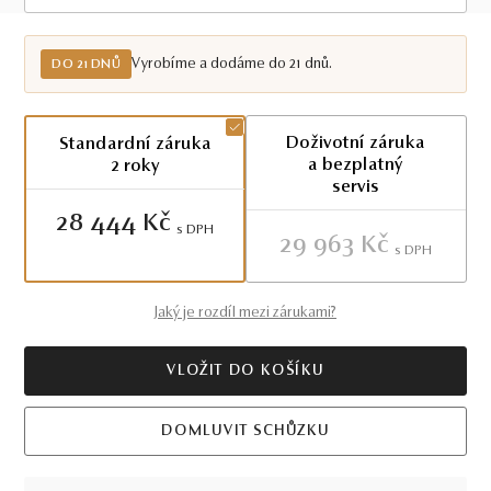
Do 21 dnů
Vyrobíme a dodáme do 21 dnů.
DO 21 DNŮ
Doživotní záruka
Standardní záruka
a bezplatný
2 roky
servis
28 444 Kč
S DPH
29 963 Kč
S DPH
Jaký je rozdíl mezi zárukami?
VLOŽIT DO KOŠÍKU
DOMLUVIT SCHŮZKU