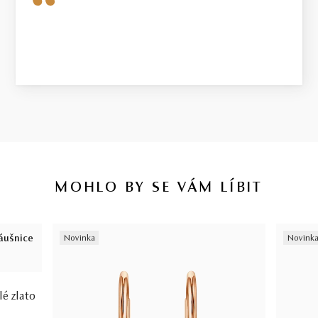
MOHLO BY SE VÁM LÍBIT
Novinka
Novink
lé zlato
.