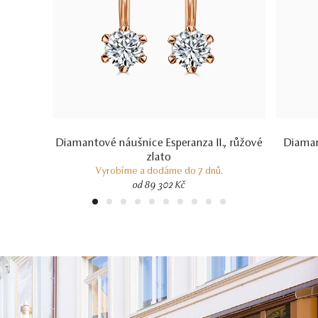
Diamantové náušnice Esperanza II., růžové
Diaman
zlato
Vyrobíme a dodáme do 7 dnů.
od 89 302 Kč
1
2
3
4
5
6
7
8
9
10