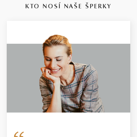
KTO NOSÍ NAŠE ŠPERKY
14 kt
BÍLÉ ZLATO
2.65 g
VÁHA
V případě šperku vyrobeného na míru se může hmotnost použitých
diamantů lišit od uvedené hmotnosti o 5%. U diamantů o hmotnosti
0.30ct a vyšší bude dodržena uvedená nebo vyšší hmotnost.
Hmotnost drahého kovu se u těchto šperků může od uvedené
hmotnosti lišit o 20 %.