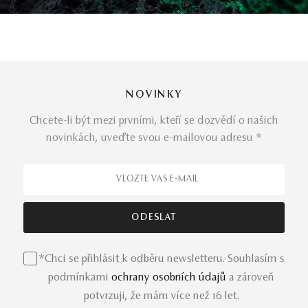
NOVINKY
Chcete-li být mezi prvními, kteří se dozvědí o našich
novinkách, uveďte svou e-mailovou adresu *
*Chci se přihlásit k odběru newsletteru. Souhlasím s
podmínkami
ochrany osobních údajů
a zároveň
potvrzuji, že mám více než 16 let.