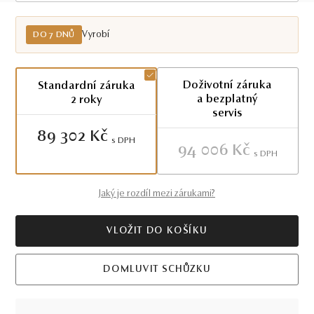
Do 7 dnů
Vyrobí
DO 7 DNŮ
Doživotní záruka
Standardní záruka
a bezplatný
2 roky
servis
89 302 Kč
S DPH
94 006 Kč
S DPH
Jaký je rozdíl mezi zárukami?
VLOŽIT DO KOŠÍKU
DOMLUVIT SCHŮZKU