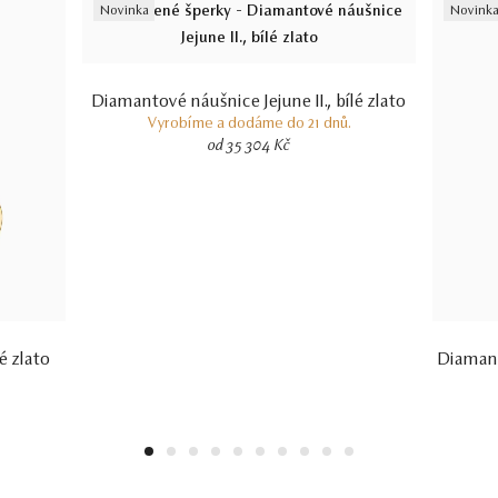
Novinka
Novink
Diamantové náušnice Jejune II., bílé zlato
Vyrobíme a dodáme do 21 dnů.
od 35 304 Kč
é zlato
Diamant
.
1
2
3
4
5
6
7
8
9
10