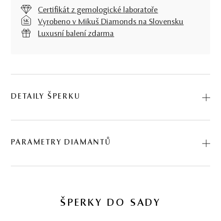
Certifikát z gemologické laboratoře
Vyrobeno v Mikuš Diamonds na Slovensku
Luxusní balení zdarma
DETAILY ŠPERKU
Představujeme vám Náušnice Esperanza II.. Na výrobu
jsme použili přírodní materiály: žluté zlato, diamant. Kód:
PARAMETRY DIAMANTŮ
234500213_050.
BRUS
POČET
HMOTNOST
ČISTOTA
FARBA
KVALIT
1.00 ct
VYBRU
ŠPERKY DO SADY
briliant
2
∑ 1 ct
SI2
J
veľmi
2 KS DIAMANTŮ
dobrý