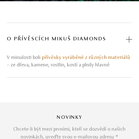
O PŘÍVĚSCÍCH MIKUŠ DIAMONDS
V minulosti boli
přívěsky vyráběné z různých materiálů
– ze dřeva, kamene, rostlin, kostí a plnily hlavně
ochrannou funkci před nemocemi či neštěstím. Dnes mají
tyto šperky primárně ozdobný, případně osobní význam
(přívěsek s iniciálami křestního jména a další). Přívěsky se
často stávají také takzvanými dědictvími, protože na
rozdíl
prstenů
, které by mohly potřebovat úpravu
velikosti, přívěsky sluší všem ženám v rodině stejně po
celé desetiletí.
Podtrhující individualitu každé ženy,
NOVINKY
vybudovali jsme charizmatické kolekce přívesků,
Chcete-li být mezi prvními, kteří se dozvědí o našich
které tlumočí svědectví osobitosti značky Mikuš
novinkách, uveďte svou e-mailovou adresu *