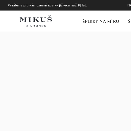
Vyrábíme pro vás luxusní šperky již více než 25 let.
N
ŠPERKY NA MÍRU
Š