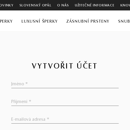
OVINKY
SLOVENSKÝ OPÁL
O NÁS
UŽITEČNÉ INFORMACE
KNOW
PERKY
LUXUSNÍ ŠPERKY
ZÁSNUBNÍ PRSTENY
SNUB
VYTVOŘIT ÚČET