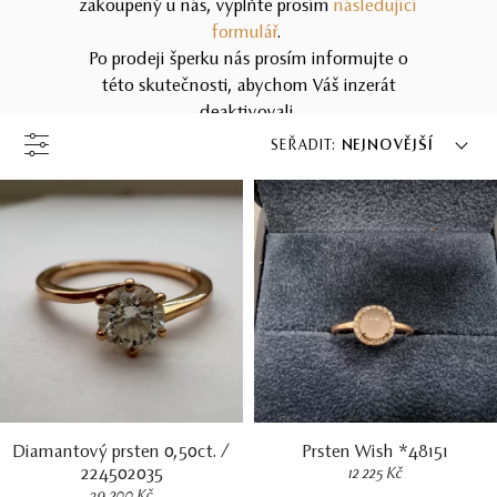
zakoupený u nás, vyplňte prosím
následující
formulář
.
Po prodeji šperku nás prosím informujte o
této skutečnosti, abychom Váš inzerát
deaktivovali.
SEŘADIT:
NEJNOVĚJŠÍ
Diamantový prsten 0,50ct. /
Prsten Wish *48151
224502035
12 225 Kč