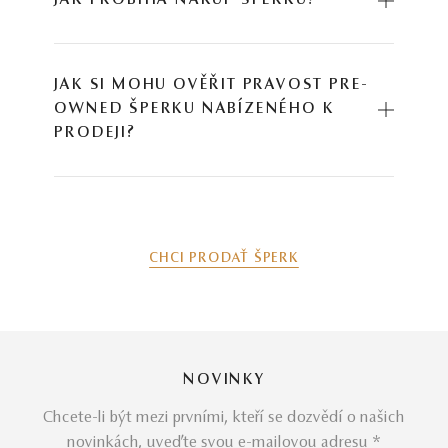
JAK PROBÍHÁ NÁKUP ŠPERKU?
JAK SI MOHU OVĚŘIT PRAVOST PRE-
OWNED ŠPERKU NABÍZENÉHO K
PRODEJI?
CHCI PRODAŤ ŠPERK
NOVINKY
Chcete-li být mezi prvními, kteří se dozvědí o našich
novinkách, uveďte svou e-mailovou adresu *