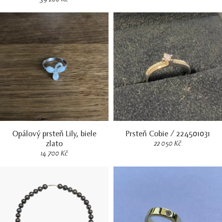
39 200 Kč
Opálový prsteň Lily, biele
Prsteň Cobie / 224501031
zlato
22 050 Kč
14 700 Kč