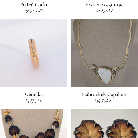
Prsteň Corfu
Prsteň 224501035
36 750 Kč
42 875 Kč
Obrúčka
Náhrdelník s opálom
23 275 Kč
134 750 Kč