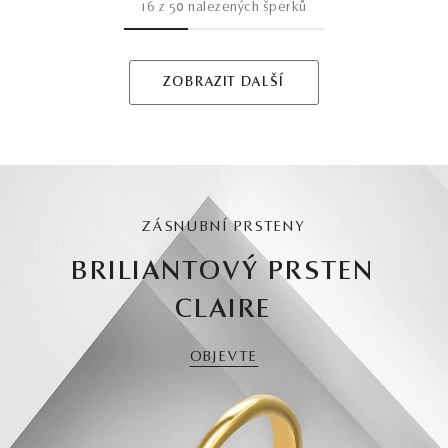
16
z
50
nalezených šperků
ZOBRAZIT DALŠÍ
ZÁSNUBNÍ PRSTENY
BRILIANTOVÝ PRSTEN
CLAIRE
OBJEVTE