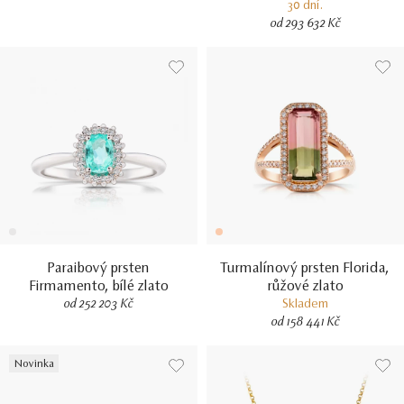
30 dní.
od 293 632 Kč
Paraibový prsten
Turmalínový prsten Florida,
Firmamento, bílé zlato
růžové zlato
od 252 203 Kč
Skladem
od 158 441 Kč
Novinka