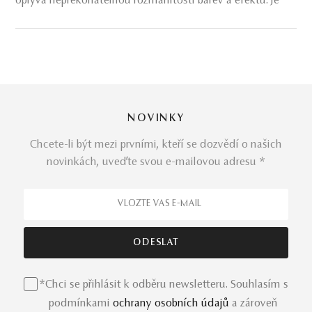
oplývá nepřekonatelnou rozmanitostí barev a efektů. Je
jedním z nejkrásnějších a nejvzácnějších drahokamů v
klenotnictví. Jeho barevná paleta sahá od teplých
růžových a červených odstínů, přes osvěžující zelené až
po hluboké tmavé variace drahokamu.
Turmalín
v
propojení s kvalitní šperkařskou prací přináší nespočetné
možnosti pro tvorbu
exkluzivních šperků
.
NOVINKY
Chcete-li být mezi prvními, kteří se dozvědí o našich
Exkluzivní turmalínové klenoty
novinkách, uveďte svou e-mailovou adresu *
Jedinečné
šperky osazené turmalínem
v úchvatných
barvách a brusech.
Kolekce turmalínových klenotů
nabízí jedinečné kusy, které jsou výsledkem precizní ruční
práce a nekonečné kreativity. Zvýrazňujeme krásu
každého turmalínu, zdůrazňujeme jeho unikátní
vlastnosti a barvy, aby byly vytvořeny šperky, které jsou
*Chci se přihlásit k odběru newsletteru. Souhlasím s
skutečným uměleckým dílem. Turmalínová nabídka
podmínkami
ochrany osobních údajů
a zároveň