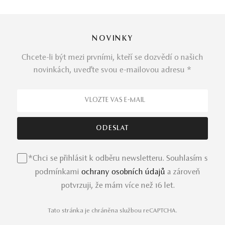
náušnic,
přívěsků
a
náhrdelníků
, které jsou mistrovsky
osazeny safíry v úchvatných odstínech růžové, modré a
žluté, často v kombinaci s jemnými diamanty, které
dodávají šperkům jedinečnou jiskru a noblesu.
NOVINKY
Chcete-li být mezi prvními, kteří se dozvědí o našich
novinkách, uveďte svou e-mailovou adresu *
Nabízíme široký
výběr úchvatných
šperků
– od
minimalistických kousků, které jsou ideální pro
každodenní nošení, po výraznější šperky zajímavých
modelů a tvarů, které jsou jako stvořené na vzácné
příležitosti. Každý šperk je precizně osazen v bílém,
růžovém nebo žlutém zlatě, což jen zdůrazňuje jeho
eleganci a výjimečnost.
*Chci se přihlásit k odběru newsletteru. Souhlasím s
podmínkami
ochrany osobních údajů
a zároveň
potvrzuji, že mám více než 16 let.
Kouzlo safírových šperků
Tato stránka je chráněna službou reCAPTCHA.
Nechte se unést krásou
šperků
z dílny slovenských