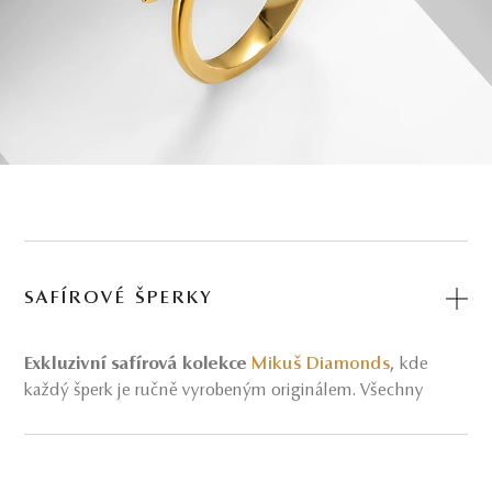
SAFÍROVÉ ŠPERKY
Exkluzivní safírová kolekce
Mikuš Diamonds
, kde
každý šperk je ručně vyrobeným originálem. Všechny
klenoty navrhujeme tak, aby oslnily svou jedinečností a
krásou. Jedinečná safírová
kolekce
je toho jasným
důkazem. Je to pokladnice okouzlujících
prstenů
,