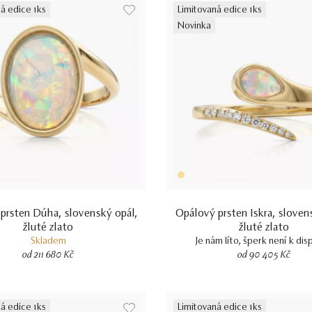
á edice 1ks
Limitovaná edice 1ks
Novinka
prsten Dúha, slovenský opál,
Opálový prsten Iskra, sloven
žluté zlato
žluté zlato
Skladem
Je nám líto, šperk není k dis
od 211 680 Kč
od 90 405 Kč
á edice 1ks
Limitovaná edice 1ks