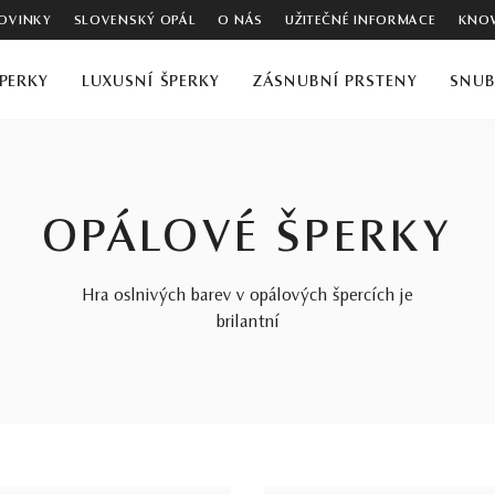
OVINKY
SLOVENSKÝ OPÁL
O NÁS
UŽITEČNÉ INFORMACE
KNOW
PERKY
LUXUSNÍ ŠPERKY
ZÁSNUBNÍ PRSTENY
SNUB
OPÁLOVÉ ŠPERKY
Hra oslnivých barev v opálových špercích je
brilantní