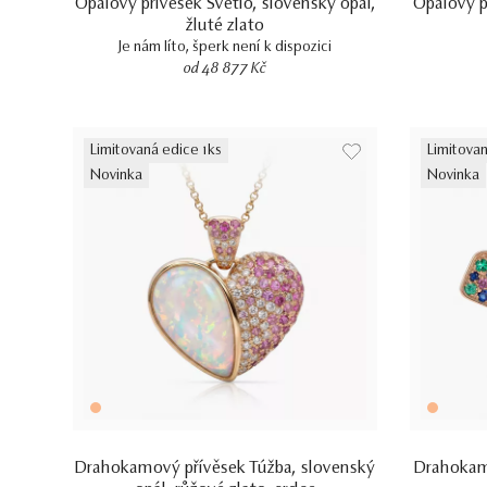
Opálový přívěsek Svetlo, slovenský opál,
Opálový pr
žluté zlato
Je nám líto, šperk není k dispozici
od 48 877 Kč
Limitovaná edice 1ks
Limitovan
Novinka
Novinka
Drahokamový přívěsek Túžba, slovenský
Drahokamo