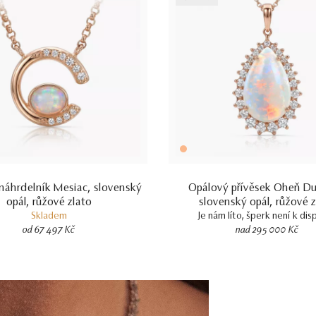
náhrdelník Mesiac, slovenský
Opálový přívěsek Oheň Du
opál, růžové zlato
slovenský opál, růžové z
Skladem
Je nám líto, šperk není k dis
od 67 497 Kč
nad 295 000 Kč