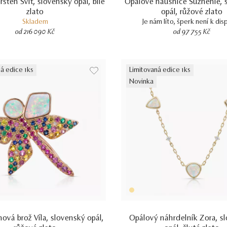
sten Svit, slovenský opál, bílé
Opálové náušnice Súznenie, 
zlato
opál, růžové zlato
Skladem
Je nám líto, šperk není k dis
od 216 090 Kč
od 97 755 Kč
á edice 1ks
Limitovaná edice 1ks
Novinka
vá brož Víla, slovenský opál,
Opálový náhrdelník Zora, s