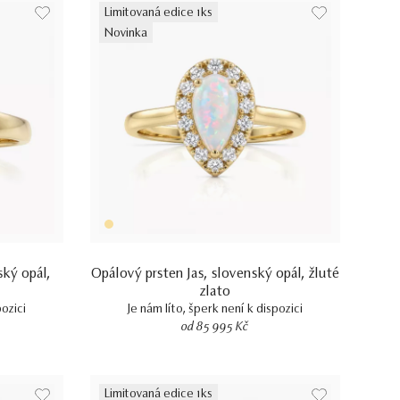
Limitovaná edice 1ks
Novinka
ský opál,
Opálový prsten Jas, slovenský opál, žluté
zlato
pozici
Je nám líto, šperk není k dispozici
od 85 995 Kč
Limitovaná edice 1ks