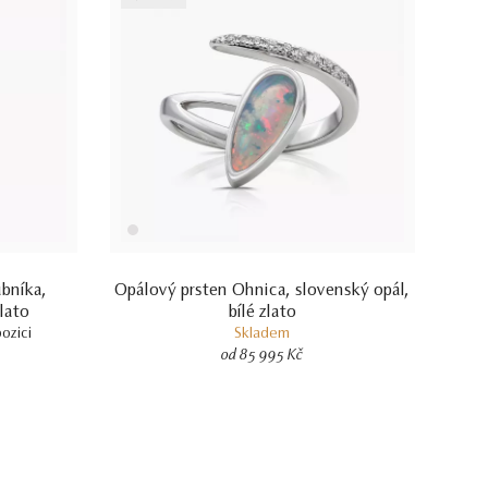
bníka,
Opálový prsten Ohnica, slovenský opál,
lato
bílé zlato
pozici
Skladem
od 85 995 Kč