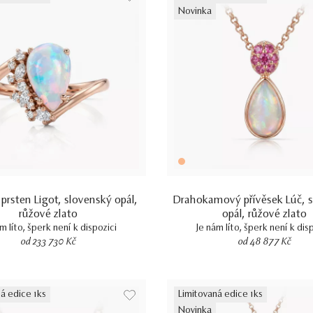
Novinka
prsten Ligot, slovenský opál,
Drahokamový přívěsek Lúč, 
růžové zlato
opál, růžové zlato
m líto, šperk není k dispozici
Je nám líto, šperk není k dis
od 233 730 Kč
od 48 877 Kč
á edice 1ks
Limitovaná edice 1ks
Novinka