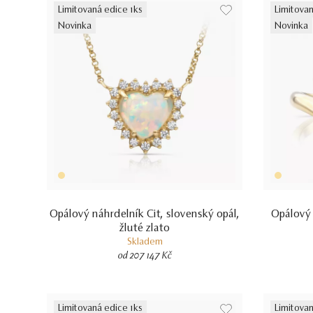
Limitovaná edice 1ks
Limitovan
Novinka
Novinka
Opálový náhrdelník Cit, slovenský opál,
Opálový 
žluté zlato
Skladem
od 207 147 Kč
Limitovaná edice 1ks
Limitovan