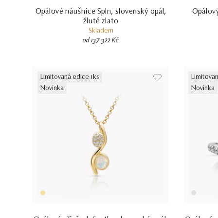
Opálové náušnice Spln, slovenský opál,
Opálový
žluté zlato
Skladem
od 137 322 Kč
Limitovaná edice 1ks
Limitovan
Novinka
Novinka