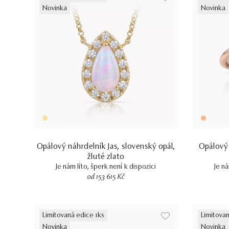
Novinka
Novinka
Opálový náhrdelník Jas, slovenský opál,
Opálový 
žluté zlato
Je nám líto, šperk není k dispozici
Je ná
od 153 615 Kč
Limitovaná edice 1ks
Limitovan
Novinka
Novinka