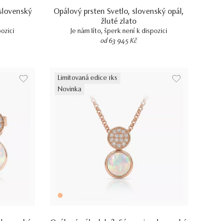
 slovenský
Opálový prsten Svetlo, slovenský opál,
žluté zlato
pozici
Je nám líto, šperk není k dispozici
od 63 945 Kč
Limitovaná edice 1ks
Novinka