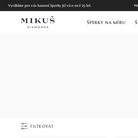
Vyrábíme pro vás luxusní šperky již více než 25 let.
N
ŠPERKY NA MÍRU
Š
FILTROVAT