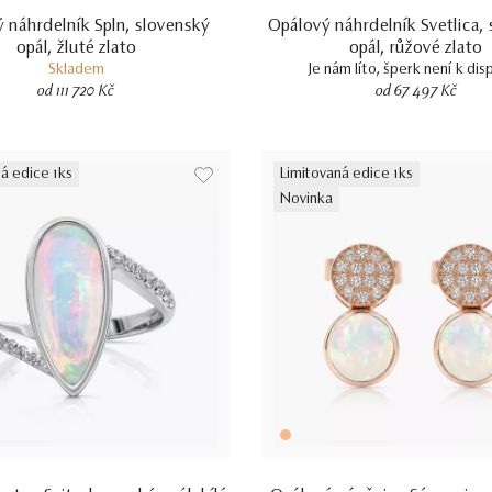
 náhrdelník Spln, slovenský
Opálový náhrdelník Svetlica,
opál, žluté zlato
opál, růžové zlato
Skladem
Je nám líto, šperk není k dis
od 111 720 Kč
od 67 497 Kč
á edice 1ks
Limitovaná edice 1ks
Novinka