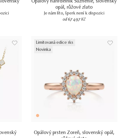
slovenský
Opálový náhrdelník Súznenie, slovenský
opál, růžové zlato
pozici
Je nám líto, šperk není k dispozici
od 67 497 Kč
Limitovaná edice 1ks
Novinka
lovenský
Opálový prsten Zoreň, slovenský opál,