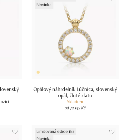
Novinka
slovenský
Opálový náhrdelník Lúčnica, slovenský
opál, žluté zlato
pozici
Skladem
od 72 152 Kč
Limitovaná edice 1ks
Novinka