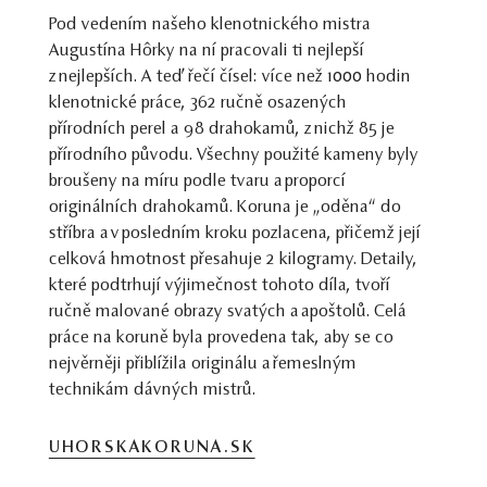
Pod vedením našeho klenotnického mistra
Augustína Hôrky na ní pracovali ti nejlepší
z nejlepších. A teď řečí čísel: více než 1000 hodin
klenotnické práce, 362 ručně osazených
přírodních perel a 98 drahokamů, z nichž 85 je
přírodního původu. Všechny použité kameny byly
broušeny na míru podle tvaru a proporcí
originálních drahokamů. Koruna je „oděna“ do
stříbra a v posledním kroku pozlacena, přičemž její
celková hmotnost přesahuje 2 kilogramy. Detaily,
které podtrhují výjimečnost tohoto díla, tvoří
ručně malované obrazy svatých a apoštolů. Celá
práce na koruně byla provedena tak, aby se co
nejvěrněji přiblížila originálu a řemeslným
technikám dávných mistrů.
UHORSKAKORUNA.SK