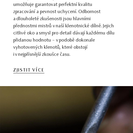
umožňuje garantovat perfektní kvalitu
zpracování a pevnost uchycení. Odbornost
a dlouholeté zkušenosti jsou hlavními
přednostmi mistrů v naší klenotnické dílně. Jejich
citlivé oko a smysl pro detail dávají každému dílu
přidanou hodnotu – v podobě dokonale
vyhotovených klenotů, které obstojí
i v nejpřísnější zkoušce času.
ZJISTIT VÍCE