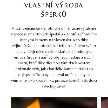
VLASTNÍ VÝROBA
ŠPERKŮ
V naší trenčínské klenotnické dílně ručně vyrábíme
nejvíce diamantových šperků a klenotů s přírodními
drahými kameny na Slovensku. A to díky
výjimečným klenotníkům, kteří do každého svého
díla vnášejí něco navíc – skutečné hodnoty a
emoce. Srdcem naší výroby jsou nadaní a zruční
mistři, kteří díky dlouholetým zkušenostem
dokonale vědí, jak z každého kamene získat to
nejlepší. Někdo by je nazval umělci – my je
vnímáme jako kouzelníky, protože šperkům doslova
vdechují život.