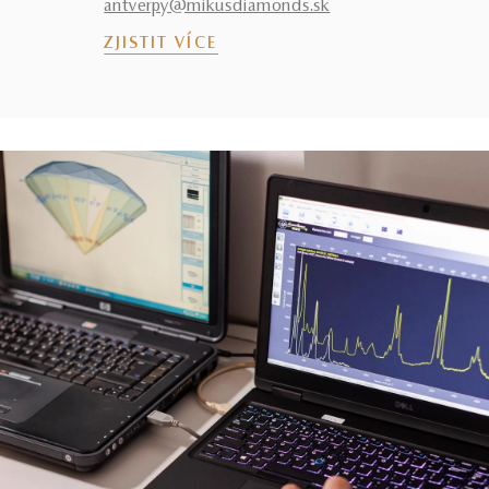
antverpy@mikusdiamonds.sk
ZJISTIT VÍCE