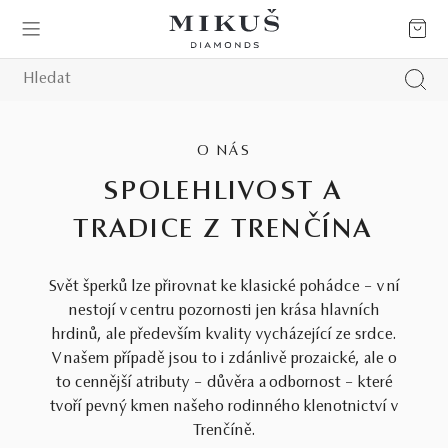
O NÁS
SPOLEHLIVOST A
TRADICE Z TRENČÍNA
Svět šperků lze přirovnat ke klasické pohádce – v ní
nestojí v centru pozornosti jen krása hlavních
hrdinů, ale především kvality vycházející ze srdce.
V našem případě jsou to i zdánlivě prozaické, ale o
to cennější atributy – důvěra a odbornost – které
tvoří pevný kmen našeho rodinného klenotnictví v
Trenčíně.