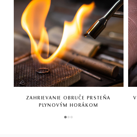
ZAHRIEVANIE OBRUČE PRSTEŇA
V
PLYNOVÝM HORÁKOM
1
2
3