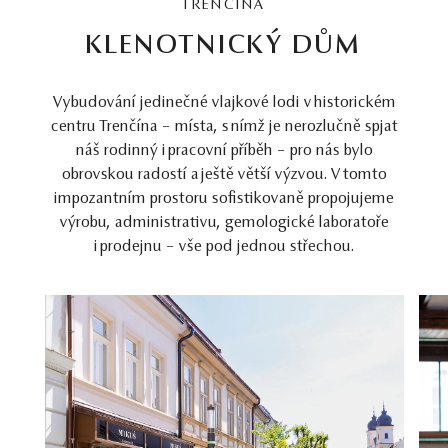
TRENČÍNA
KLENOTNICKÝ DŮM
Vybudování jedinečné vlajkové lodi v historickém
centru Trenčína – místa, s nímž je nerozlučně spjat
náš rodinný i pracovní příběh – pro nás bylo
obrovskou radostí a ještě větší výzvou. V tomto
impozantním prostoru sofistikovaně propojujeme
výrobu, administrativu, gemologické laboratoře
i prodejnu – vše pod jednou střechou.