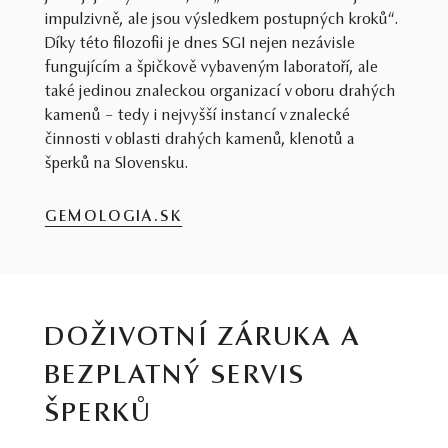
impulzivně, ale jsou výsledkem postupných kroků“.
Díky této filozofii je dnes SGI nejen nezávisle
fungujícím a špičkově vybaveným laboratoří, ale
také jedinou znaleckou organizací v oboru drahých
kamenů – tedy i nejvyšší instancí v znalecké
činnosti v oblasti drahých kamenů, klenotů a
šperků na Slovensku.
GEMOLOGIA.SK
DOŽIVOTNÍ ZÁRUKA A
BEZPLATNÝ SERVIS
ŠPERKŮ