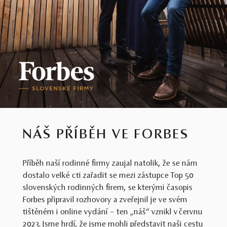
NÁŠ PŘÍBĚH VE FORBES
Příběh naší rodinné firmy zaujal natolik, že se nám
dostalo velké cti zařadit se mezi zástupce Top 50
slovenských rodinných firem, se kterými časopis
Forbes připravil rozhovory a zveřejnil je ve svém
tištěném i online vydání – ten „náš“ vznikl v červnu
2023. Jsme hrdí, že jsme mohli představit naši cestu