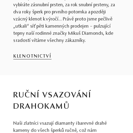
vybíráte zásnubní prsten, za rok snubní prsteny, za
dva roky šperk pro prvního potomka a později
vzácný klenot k výročí… Právě proto jsme pečlivě
„utkali“ síť pěti kamenných prodejen – pulzující
tepny naší rodinné značky Mikuš Diamonds, kde
s radostí vítáme všechny zákazníky.
KLENOTNICTVÍ
RUČNÍ VSAZOVÁNÍ
DRAHOKAMŮ
Naši zlatníci vsazují diamanty i barevné drahé
kameny do všech šperků ručně, což nám