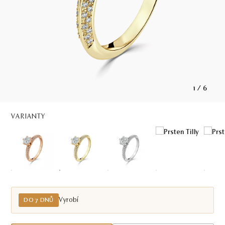
1
/
6
VARIANTY
Vyrobí
DO 7 DNŮ