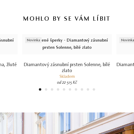
MOHLO BY SE VÁM LÍBIT
Novinka
Novink
a, žluté
Diamantový zásnubní prsten Solenne, bílé
Diamant
zlato
.
Skladem
od 22 515 Kč
1
2
3
4
5
6
7
8
9
10