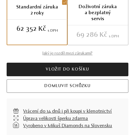
Doživotní záruka
Standardní záruka
a bezplatný
2 roky
servis
62 352 Kč
S DPH
69 286 Kč
S DPH
Jaký je rozdíl mezi zárukami?
VLOŽIT DO KOŠÍKU
DOMLUVIT SCHŮZKU
Vrácení do 14 dnů i při koupi v klenotnictví
Úprava velikosti šperku zdarma
Vyrobeno v Mikuš Diamonds na Slovensku