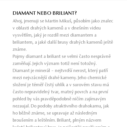
DIAMANT NEBO BRILIANT?
Ahoj, jmenuji se Martin Mikuš, působím jako znalec
v oblasti drahých kamenů a v dnešním videu
vysvětlím, jaký je rozdíl mezi diamantem a
briliantem, a jaké další brusy drahých kamenů ještě
známe.
Pojmy diamant a briliant se velmi často nesprávně
zaměňují. Jejich význam totiž není totožný.
Diamant je minerál – nejtvrdší nerost, který patří
mezi nejvzácnější drahé kameny. Jeho chemické
složení je téměř čistý uhlík a v surovém stavu má
často nepravidelný tvar, matný povrch a na první
pohled by vás pravděpodobně ničím zajímavým
nezaujal. Do podoby atraktivního drahokamu, jak
ho běžně známe, se upravuje až následným
broušením a leštěním. Briliant, plným názvem