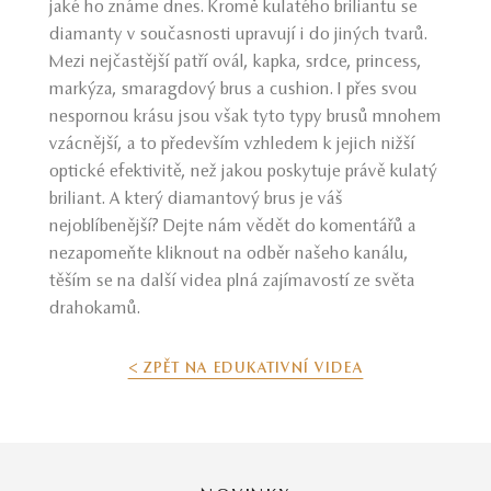
jaké ho známe dnes. Kromě kulatého briliantu se
diamanty v současnosti upravují i do jiných tvarů.
Mezi nejčastější patří ovál, kapka, srdce, princess,
markýza, smaragdový brus a cushion. I přes svou
nespornou krásu jsou však tyto typy brusů mnohem
vzácnější, a to především vzhledem k jejich nižší
optické efektivitě, než jakou poskytuje právě kulatý
briliant. A který diamantový brus je váš
nejoblíbenější? Dejte nám vědět do komentářů a
nezapomeňte kliknout na odběr našeho kanálu,
těším se na další videa plná zajímavostí ze světa
drahokamů.
< ZPĚT NA EDUKATIVNÍ VIDEA