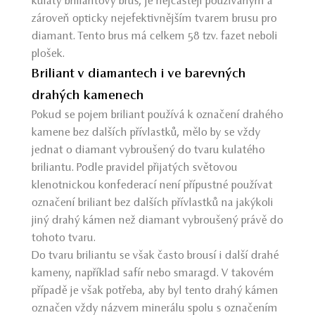
kulatý briliantový brus, je nejčastěji používaným a
zároveň opticky nejefektivnějším tvarem brusu pro
diamant. Tento brus má celkem 58 tzv. fazet neboli
plošek.
Briliant v diamantech i ve barevných
drahých kamenech
Pokud se pojem briliant používá k označení drahého
kamene bez dalších přívlastků, mělo by se vždy
jednat o diamant vybroušený do tvaru kulatého
briliantu. Podle pravidel přijatých světovou
klenotnickou konfederací není přípustné používat
označení briliant bez dalších přívlastků na jakýkoli
jiný drahý kámen než diamant vybroušený právě do
tohoto tvaru.
Do tvaru briliantu se však často brousí i další drahé
kameny, například safír nebo smaragd. V takovém
případě je však potřeba, aby byl tento drahý kámen
označen vždy názvem minerálu spolu s označením