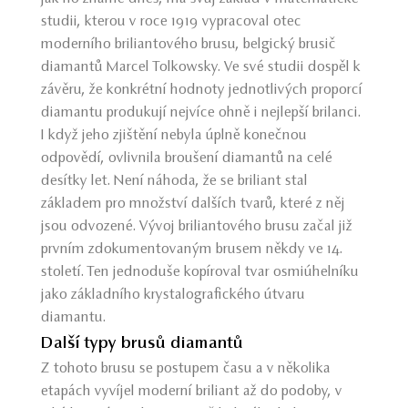
studii, kterou v roce 1919 vypracoval otec
moderního briliantového brusu, belgický brusič
diamantů Marcel Tolkowsky. Ve své studii dospěl k
závěru, že konkrétní hodnoty jednotlivých proporcí
diamantu produkují nejvíce ohně i nejlepší brilanci.
I když jeho zjištění nebyla úplně konečnou
odpovědí, ovlivnila broušení diamantů na celé
desítky let. Není náhoda, že se briliant stal
základem pro množství dalších tvarů, které z něj
jsou odvozené. Vývoj briliantového brusu začal již
prvním zdokumentovaným brusem někdy ve 14.
století. Ten jednoduše kopíroval tvar osmiúhelníku
jako základního krystalografického útvaru
diamantu.
Další typy brusů diamantů
Z tohoto brusu se postupem času a v několika
etapách vyvíjel moderní briliant až do podoby, v