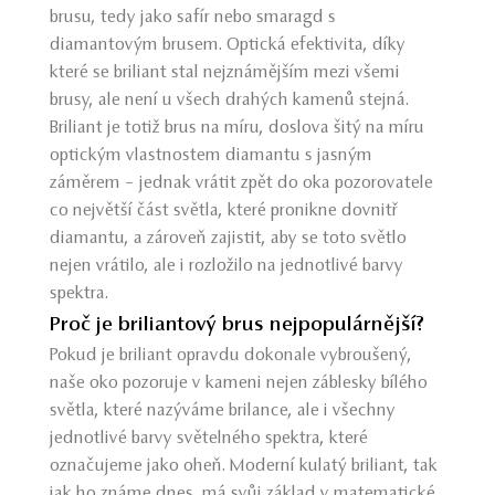
brusu, tedy jako safír nebo smaragd s
diamantovým brusem. Optická efektivita, díky
které se briliant stal nejznámějším mezi všemi
brusy, ale není u všech drahých kamenů stejná.
Briliant je totiž brus na míru, doslova šitý na míru
optickým vlastnostem diamantu s jasným
záměrem – jednak vrátit zpět do oka pozorovatele
co největší část světla, které pronikne dovnitř
diamantu, a zároveň zajistit, aby se toto světlo
nejen vrátilo, ale i rozložilo na jednotlivé barvy
spektra.
Proč je briliantový brus nejpopulárnější?
Pokud je briliant opravdu dokonale vybroušený,
naše oko pozoruje v kameni nejen záblesky bílého
světla, které nazýváme brilance, ale i všechny
jednotlivé barvy světelného spektra, které
označujeme jako oheň. Moderní kulatý briliant, tak
jak ho známe dnes, má svůj základ v matematické