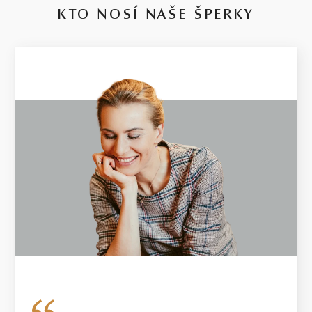
KTO NOSÍ NAŠE ŠPERKY
14 kt
RŮŽOVÉ ZLATO
2.65 g
VÁHA
V případě šperku vyrobeného na míru se může hmotnost použitých
diamantů lišit od uvedené hmotnosti o 5%. U diamantů o hmotnosti
0.30ct a vyšší bude dodržena uvedená nebo vyšší hmotnost.
Hmotnost drahého kovu se u těchto šperků může od uvedené
hmotnosti lišit o 20 %.