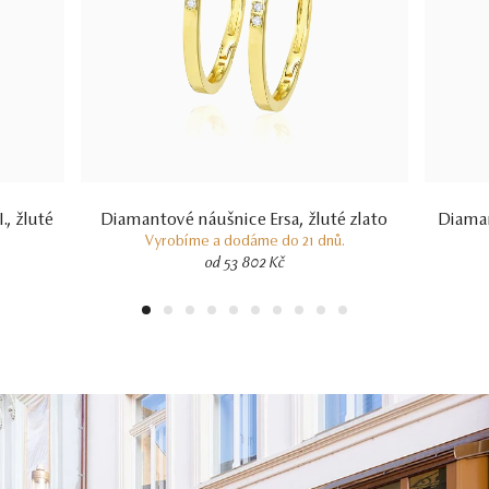
, žluté
Diamantové náušnice Ersa, žluté zlato
Diaman
Vyrobíme a dodáme do 21 dnů.
od 53 802 Kč
1
2
3
4
5
6
7
8
9
10