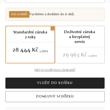
Do 21 dnů
Vyrobíme a dodáme do 21 dnů.
DO 21 DNŮ
Doživotní záruka
Standardní záruka
a bezplatný
2 roky
servis
28 444 Kč
S DPH
29 963 Kč
S DPH
Jaký je rozdíl mezi zárukami?
VLOŽIT DO KOŠÍKU
DOMLUVIT SCHŮZKU