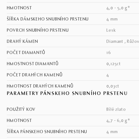
HMOTNOST
4,0 - 5,0 g*
ŠÍŘKA DÁMSKEHO SNUBNÍHO PRSTENU
4 mm
POVRCH SNUBNÍHO PRSTENU
lesk
DRAHÝ KÁMEN
Diamant , Růžov
POČET DIAMANTŮ
16
HMOSTNOST DIAMANTŮ
0,125ct
POČET DRAHÝCH KAMENŮ
4
HMOTNOST DRAHÝCH KAMENŮ
0,03ct
PARAMETRY PÁNSKEHO SNUBNÍHO PRSTENU
POUŽITÝ KOV
bílé zlato
HMOTNOST
4,7 - 6,0 g*
ŠÍŘKA PÁNSKEHO SNUBNÍHO PRSTENU
4 mm