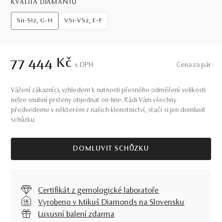
KVALITA DIAMANTŮ
Si1-SI2, G-H
VS1-VS2, E-F
77 444 Kč
S DPH
Cena za pár
Vážení zákazníci, vzhledem k nutnosti přesného odměření velikosti
nelze snubní prsteny objednat on-line. Rádi Vám všechny
předvedeme v některém z našich klenotnictví, stačí si jen domluvit
schůzku.
DOMLUVIT SCHŮZKU
Certifikát z gemologické laboratoře
Vyrobeno v Mikuš Diamonds na Slovensku
Luxusní balení zdarma