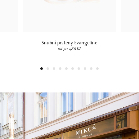
Snubní prsteny Evangeline
od 70 486 Kč
1
2
3
4
5
6
7
8
9
10