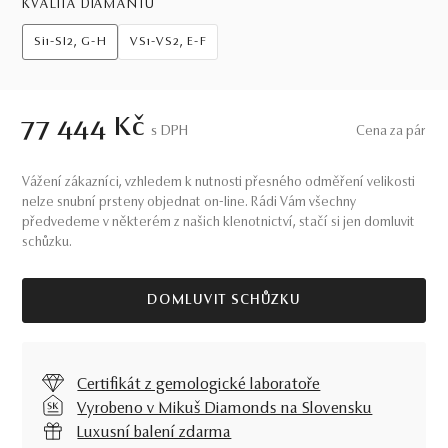
KVALITA DIAMANTŮ
Si1-SI2, G-H
VS1-VS2, E-F
77 444 Kč
S DPH
Cena za pár
Vážení zákazníci, vzhledem k nutnosti přesného odměření velikosti
nelze snubní prsteny objednat on-line. Rádi Vám všechny
předvedeme v některém z našich klenotnictví, stačí si jen domluvit
schůzku.
DOMLUVIT SCHŮZKU
Certifikát z gemologické laboratoře
Vyrobeno v Mikuš Diamonds na Slovensku
Luxusní balení zdarma