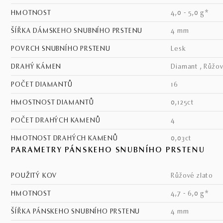
HMOTNOST
4,0 - 5,0 g*
ŠÍŘKA DÁMSKEHO SNUBNÍHO PRSTENU
4 mm
POVRCH SNUBNÍHO PRSTENU
lesk
DRAHÝ KÁMEN
Diamant , Růžov
POČET DIAMANTŮ
16
HMOSTNOST DIAMANTŮ
0,125ct
POČET DRAHÝCH KAMENŮ
4
HMOTNOST DRAHÝCH KAMENŮ
0,03ct
PARAMETRY PÁNSKEHO SNUBNÍHO PRSTENU
POUŽITÝ KOV
růžové zlato
HMOTNOST
4,7 - 6,0 g*
ŠÍŘKA PÁNSKEHO SNUBNÍHO PRSTENU
4 mm