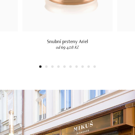
Snubní prsteny Ariel
od 69 408 Kč
1
2
3
4
5
6
7
8
9
10