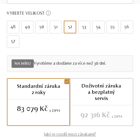
Více než 75 dnů
VYBERTE VELIKOST
48
49
50
51
52
53
54
55
56
57
Vyrobíme a dodáme za více než 30 dní.
NA MÍRU
Doživotní záruka
Standardní záruka
a bezplatný
2 roky
servis
83 079 Kč
S DPH
92 316 Kč
S DPH
Jaký je rozdíl mezi zárukami?