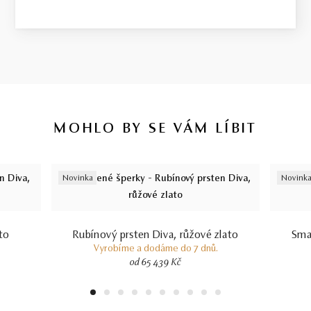
MOHLO BY SE VÁM LÍBIT
Novinka
Novink
to
Rubínový prsten Diva, růžové zlato
Smar
Vyrobíme a dodáme do 7 dnů.
od 65 439 Kč
1
2
3
4
5
6
7
8
9
10