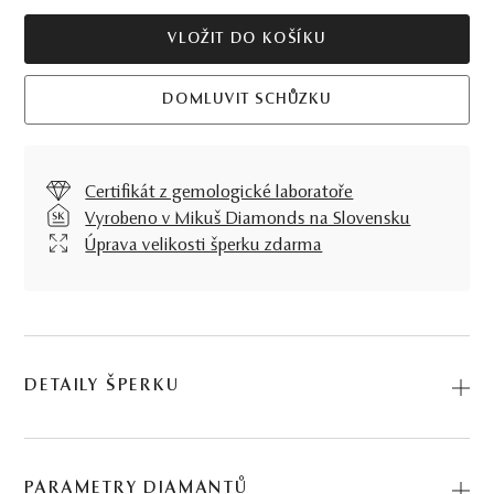
VLOŽIT DO KOŠÍKU
DOMLUVIT SCHŮZKU
Certifikát z gemologické laboratoře
Vyrobeno v Mikuš Diamonds na Slovensku
Úprava velikosti šperku zdarma
DETAILY ŠPERKU
Souprava Loom v různých provedeních osazených
přírodních drahých kamenů je naším léty ověřeným,
PARAMETRY DIAMANTŮ