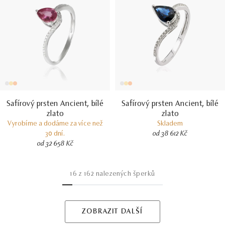
Safírový prsten Ancient, bílé
Safírový prsten Ancient, bílé
zlato
zlato
Vyrobíme a dodáme za více než
Skladem
30 dní.
od 38 612 Kč
od 32 658 Kč
16
z
162
nalezených šperků
ZOBRAZIT DALŠÍ