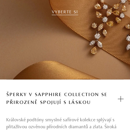
VYBERTE SI
ŠPERKY V SAPPHIRE COLLECTION SE
PŘIROZENĚ SPOJUJÍ S LÁSKOU
Královské podtóny smyslné safírové kolekce splývají s
přitažlivou ozvěnou přírodních diamantů a zlata. Široká