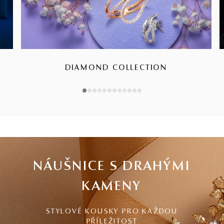
DIAMOND COLLECTION
1
2
3
4
5
6
7
8
9
10
11
12
NÁUŠNICE S DRAHÝMI
KAMENY
STYLOVÉ KOUSKY PRO KAŽDOU
PŘÍLEŽITOST