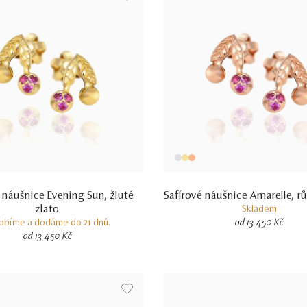
 náušnice Evening Sun, žluté
Safírové náušnice Amarelle, r
zlato
Skladem
obíme a dodáme do 21 dnů.
od 13 450 Kč
od 13 450 Kč