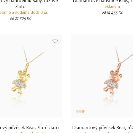
ový náhrdelník Baby, růžové
Diamantové náušnice Baby, žl
zlato
Skladem
obíme a dodáme do 21 dnů.
od 14 455 Kč
od 22 785 Kč
vý přívěsek Bear, žluté zlato
Diamantový přívěsek Bear, rů