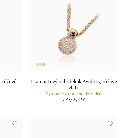
, růžové
Diamantový náhrdelník Aviditky, růžové
zlato
Vyrobíme a dodáme do 21 dnů.
od 17 836 Kč