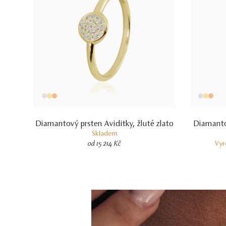
Diamantový prsten Aviditky, žluté zlato
Diamanto
Skladem
od 15 214 Kč
Vyr