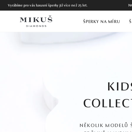
Vyrábíme pro vás luxusní šperky již více než 25 let.
N
ŠPERKY NA MÍRU
Š
KID
COLLEC
NĚKOLIK MODELŮ 