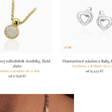
vý náhrdelník Aviditky, žluté
Diamantové náušnice Baby, b
zlato
Vyrobíme a dodáme do 21 
obíme a dodáme do 21 dnů.
od 14 455 Kč
od 17 836 Kč