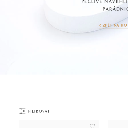
PEČLIVĚ NAVRHL
PARÁDNI
< ZPĚT NA KO
FILTROVAT