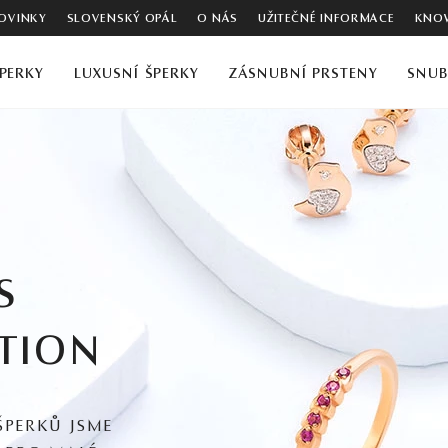
OVINKY
SLOVENSKÝ OPÁL
O NÁS
UŽITEČNÉ INFORMACE
KNOW
PERKY
LUXUSNÍ ŠPERKY
ZÁSNUBNÍ PRSTENY
SNUB
S
TION
ŠPERKŮ JSME