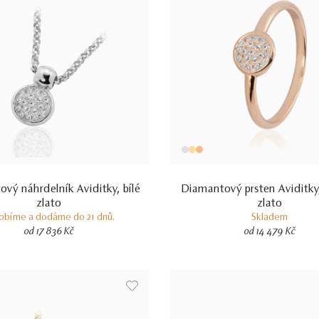
vý náhrdelník Aviditky, bílé
Diamantový prsten Aviditky
zlato
zlato
obíme a dodáme do 21 dnů.
Skladem
od 17 836 Kč
od 14 479 Kč