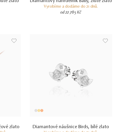
uté zlato
Diamantový náhrdelník Baby, žluté zlato
Vyrobíme a dodáme do 21 dnů.
od 22 785 Kč
žové zlato
Diamantové náušnice Birds, bílé zlato