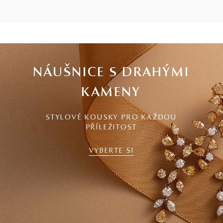
1
2
3
4
5
6
7
8
9
10
11
12
NÁUŠNICE S DRAHÝMI
KAMENY
STYLOVÉ KOUSKY PRO KAŽDOU
PŘÍLEŽITOST
VYBERTE SI