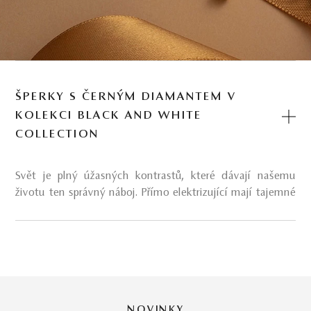
ŠPERKY S ČERNÝM DIAMANTEM V
KOLEKCI BLACK AND WHITE
COLLECTION
Svět je plný úžasných kontrastů, které dávají našemu
životu ten správný náboj. Přímo elektrizující mají tajemné
černé diamanty, které spolu s těmi bezbarvými odkazují
na přitažlivou dualitu ženské duše.
O kolekci šperků Black and white
Den a noc. Bílá a černá. Jin a jang. Kde bychom byli bez
kontrastů? Ženská duše je jimi doslova protkána, protože
NOVINKY