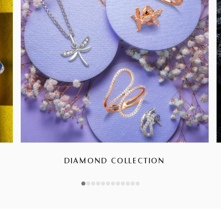
DIAMOND COLLECTION
1
2
3
4
5
6
7
8
9
10
11
12