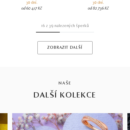
30 dní.
30 dní.
od 60 417 Kč
od 82 736 Kč
16
z
39
nalezených šperků
ZOBRAZIT DALŠÍ
NAŠE
DALŠÍ KOLEKCE