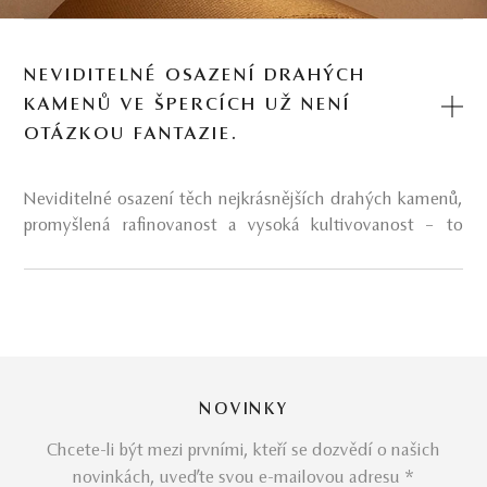
NEVIDITELNÉ OSAZENÍ DRAHÝCH
KAMENŮ VE ŠPERCÍCH UŽ NENÍ
OTÁZKOU FANTAZIE.
Neviditelné osazení těch nejkrásnějších drahých kamenů,
promyšlená rafinovanost a vysoká kultivovanost – to
všechno jsou přímo zázračné atributy fenomenálních
šperků Invisible line.
O kolekci šperků
Invisible line
Cestu do budoucnosti nám ukázala už v minulosti ikona
stylu Coco Chanel svým legendárním výrokem: „Být
NOVINKY
nenahraditelný znamená být jedinečný“, přičemž vůbec
netušila, že právě tato vizionářská myšlenka zakoření při
Chcete-li být mezi prvními, kteří se dozvědí o našich
zrodu jedinečné kolekce šperků Invisible line. Jedinečné, v
novinkách, uveďte svou e-mailovou adresu *