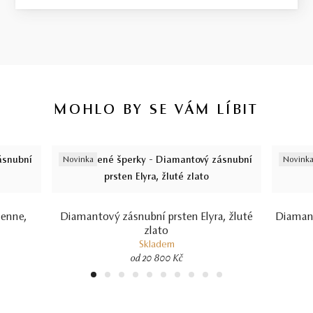
MOHLO BY SE VÁM LÍBIT
Novinka
Novink
lenne,
Diamantový zásnubní prsten Elyra, žluté
Diamant
zlato
.
Skladem
od 20 800 Kč
1
2
3
4
5
6
7
8
9
10