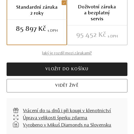
Doživotní záruka
Standardní záruka
a bezplatný
2 roky
servis
85 897 Kč
S DPH
95 452 Kč
S DPH
Jaký je rozdíl mezi zárukami?
VLOŽIT DO KOŠÍKU
VIDĚT ŽIVĚ
Vrácení do 14 dnů i při koupi v klenotnictví
Úprava velikosti šperku zdarma
Vyrobeno v Mikuš Diamonds na Slovensku