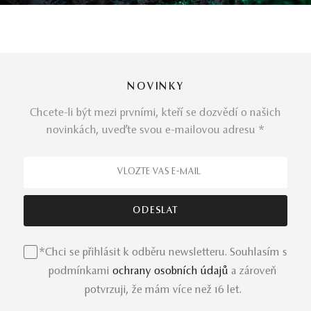
NOVINKY
Chcete-li být mezi prvními, kteří se dozvědí o našich
novinkách, uveďte svou e-mailovou adresu *
*Chci se přihlásit k odběru newsletteru. Souhlasím s
podmínkami
ochrany osobních údajů
a zároveň
potvrzuji, že mám více než 16 let.