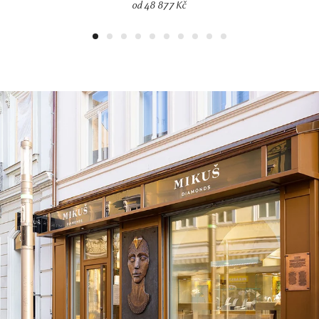
od 48 877 Kč
1
2
3
4
5
6
7
8
9
10