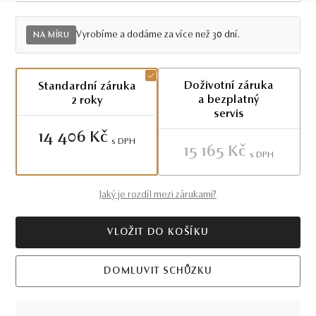
Více než 75 dnů
Vyrobíme a dodáme za více než 30 dní.
NA MÍRU
Doživotní záruka
Standardní záruka
a bezplatný
2 roky
servis
14 406 Kč
S DPH
15 165 Kč
S DPH
Jaký je rozdíl mezi zárukami?
VLOŽIT DO KOŠÍKU
DOMLUVIT SCHŮZKU