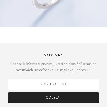
NOVINKY
Chcete-li být mezi prvními, kteří se dozvědí o našich
novinkách, uveďte svou e-mailovou adresu *