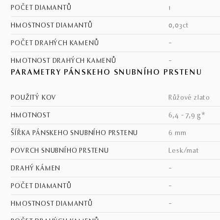
POČET DIAMANTŮ
1
HMOSTNOST DIAMANTŮ
0,03ct
POČET DRAHÝCH KAMENŮ
–
HMOTNOST DRAHÝCH KAMENŮ
–
PARAMETRY PÁNSKEHO SNUBNÍHO PRSTENU
POUŽITÝ KOV
růžové zlato
HMOTNOST
6,4 - 7,9 g*
ŠÍŘKA PÁNSKEHO SNUBNÍHO PRSTENU
6 mm
POVRCH SNUBNÍHO PRSTENU
lesk/mat
DRAHÝ KÁMEN
–
POČET DIAMANTŮ
–
HMOSTNOST DIAMANTŮ
–