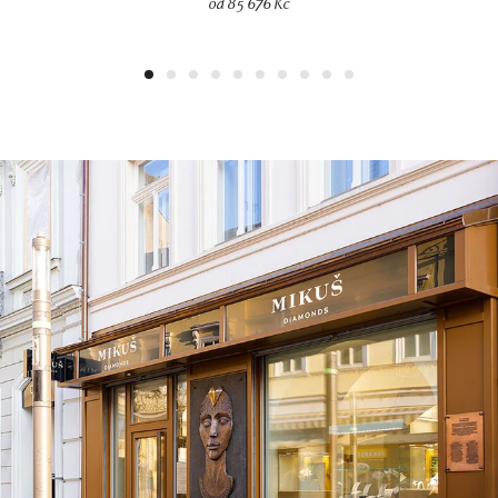
od 85 676 Kč
1
2
3
4
5
6
7
8
9
10