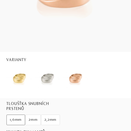
VARIANTY
TLOUŠŤKA SNUBNÍCH
PRSTENŮ
1,6mm
2mm
2,2mm