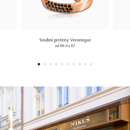
Snubní prsteny Veronique
od 86 215 Kč
1
2
3
4
5
6
7
8
9
10