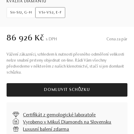
KVALITA DIAMANTŮ
Si1-SI2, G-H
VS1-VS2, E-F
86 926 Kč
S DPH
Cena za pár
Vážení zákazníci, vzhledem k nutnosti přesného odměření velikosti
nelze snubní prsteny objednat on-line. Rádi Vám všechny
předvedeme v některém z našich klenotnictví, stačí si jen domluvit
schůzku.
DOMLUVIT SCHŮZKU
Certifikát z gemologické laboratoře
Vyrobeno v Mikuš Diamonds na Slovensku
Luxusní balení zdarma