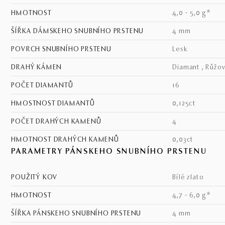
HMOTNOST
4,0 - 5,0 g*
ŠÍŘKA DÁMSKEHO SNUBNÍHO PRSTENU
4 mm
POVRCH SNUBNÍHO PRSTENU
lesk
DRAHÝ KÁMEN
Diamant , Růžov
POČET DIAMANTŮ
16
HMOSTNOST DIAMANTŮ
0,125ct
POČET DRAHÝCH KAMENŮ
4
HMOTNOST DRAHÝCH KAMENŮ
0,03ct
PARAMETRY PÁNSKEHO SNUBNÍHO PRSTENU
POUŽITÝ KOV
bílé zlato
HMOTNOST
4,7 - 6,0 g*
ŠÍŘKA PÁNSKEHO SNUBNÍHO PRSTENU
4 mm