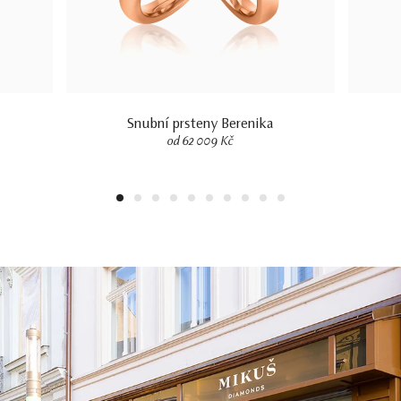
Snubní prsteny Berenika
od 62 009 Kč
1
2
3
4
5
6
7
8
9
10