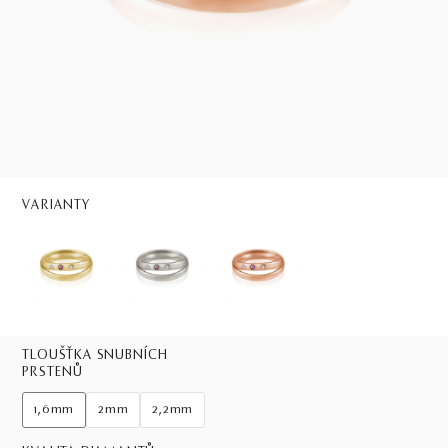
VARIANTY
TLOUŠŤKA SNUBNÍCH
PRSTENŮ
1,6mm
2mm
2,2mm