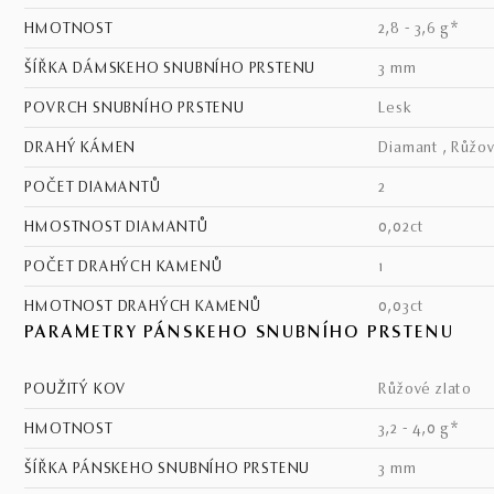
HMOTNOST
2,8 - 3,6 g*
ŠÍŘKA DÁMSKEHO SNUBNÍHO PRSTENU
3 mm
POVRCH SNUBNÍHO PRSTENU
lesk
DRAHÝ KÁMEN
Diamant , Růžov
POČET DIAMANTŮ
2
HMOSTNOST DIAMANTŮ
0,02ct
POČET DRAHÝCH KAMENŮ
1
HMOTNOST DRAHÝCH KAMENŮ
0,03ct
PARAMETRY PÁNSKEHO SNUBNÍHO PRSTENU
POUŽITÝ KOV
růžové zlato
HMOTNOST
3,2 - 4,0 g*
ŠÍŘKA PÁNSKEHO SNUBNÍHO PRSTENU
3 mm