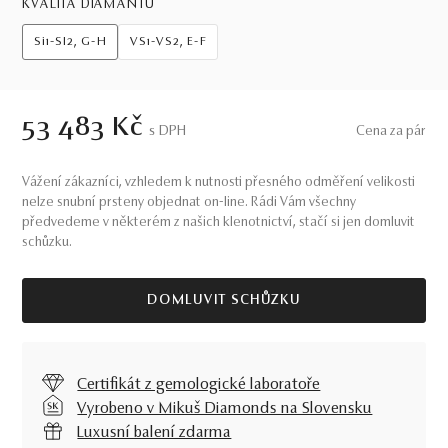
KVALITA DIAMANTŮ
Si1-SI2, G-H
VS1-VS2, E-F
53 483 Kč
S DPH
Cena za pár
Vážení zákazníci, vzhledem k nutnosti přesného odměření velikosti
nelze snubní prsteny objednat on-line. Rádi Vám všechny
předvedeme v některém z našich klenotnictví, stačí si jen domluvit
schůzku.
DOMLUVIT SCHŮZKU
Certifikát z gemologické laboratoře
Vyrobeno v Mikuš Diamonds na Slovensku
Luxusní balení zdarma