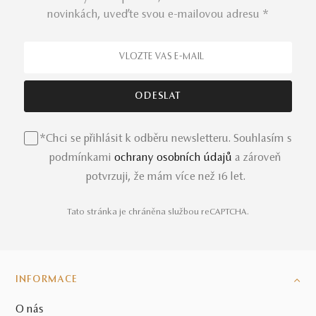
Diamantové šperky patří k
těm nejprestižnějším
novinkách, uveďte svou e-mailovou adresu *
uměleckým dílům z naší nabídky slovenských
šperků.
Precizně broušené diamanty zasazené do zlatých
šperků si snadno získají vaši pozornost a touhu.
Diamantové šperky
z naší nabídky se mohou stát, ne,
určitě se stanou vašimi rodinnými klenoty, které se dědí z
generace na generaci, z matek na dcery a z otců na syny.
Staňte se součástí tohoto dědictví a vytvořte ve vaší
rodině hodnotnou tradici ze světa prémiových šperků.
*Chci se přihlásit k odběru newsletteru. Souhlasím s
podmínkami
ochrany osobních údajů
a zároveň
Perlové šperky s hlubokým odkazem
potvrzuji, že mám více než 16 let.
Perlové šperky
zdobené různobarevnými perlami z
tajemných hlubin jsou vhodné nejen pro záhadné ženy.
Tato stránka je chráněna službou reCAPTCHA.
Dokonale se hodí na vznešené události jako plesy a
opery,
ale i na romantickou večeři společně s milovaným
partnerem. V naší nabídce objevíte jednotlivé kusy
zdobené perlami, ale také celé sady šperků z jedné
INFORMACE
kolekce, které k sobě jednoduše patří.
O nás