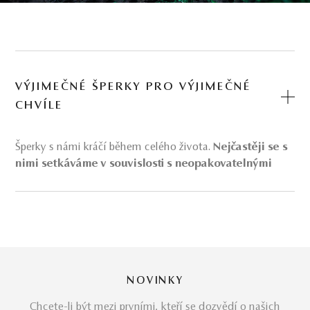
VÝJIMEČNÉ ŠPERKY PRO VÝJIMEČNÉ
CHVÍLE
Šperky s námi kráčí během celého života.
Nejčastěji se s
nimi setkáváme v souvislosti s neopakovatelnými
chvílemi, které nám budou připomínat po zbytek
našich dní.
Právě takové by měly být i tyto
šperky
–
originální a neopakovatelné. Šperky v nás vyvolávají
příjemné emoce a vzpomínky na staré dobré časy.
Výjimečné chvíle ve vašem životě si řídíte sami. My se
postaráme o ty
výjimečné šperky
.
NOVINKY
Diamantové slovenské šperky
Chcete-li být mezi prvními, kteří se dozvědí o našich