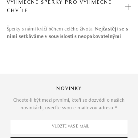
VÝJIMEČNÉ ŠPERKY PRO VÝJIMEČNÉ
CHVÍLE
Šperky s námi kráčí během celého života.
Nejčastěji se s
nimi setkáváme v souvislosti s neopakovatelnými
chvílemi, které nám budou připomínat po zbytek
našich dní.
Právě takové by měly být i tyto
šperky
–
originální a neopakovatelné. Šperky v nás vyvolávají
příjemné emoce a vzpomínky na staré dobré časy.
Výjimečné chvíle ve vašem životě si řídíte sami. My se
postaráme o ty
výjimečné šperky
.
NOVINKY
Diamantové slovenské šperky
Chcete-li být mezi prvními, kteří se dozvědí o našich
Diamantové šperky patří k
těm nejprestižnějším
novinkách, uveďte svou e-mailovou adresu *
uměleckým dílům z naší nabídky slovenských
šperků.
Precizně broušené diamanty zasazené do zlatých
šperků si snadno získají vaši pozornost a touhu.
Diamantové šperky
z naší nabídky se mohou stát, ne,