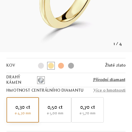
1
/
4
KOV
Žluté zlato
DRAHÝ
Přírodní diamant
KÁMEN
HMOTNOST CENTRÁLNÍHO DIAMANTU
Více o hmotnosti
0,30 ct
0,50 ct
0,70 ct
ø 4,30 mm
ø 5,00 mm
ø 5,70 mm