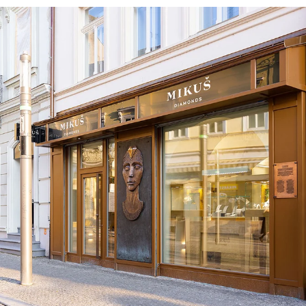
našich dvou videích –
Který certifikát diamantu je nejlepší
a
Certifikace diamantů na Slovensku.