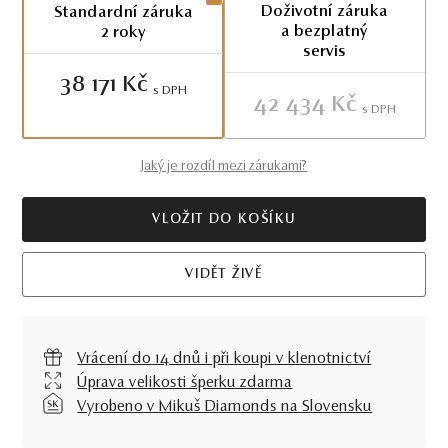
Doživotní záruka
Standardní záruka
a bezplatný
2 roky
servis
38 171 Kč
S DPH
42 434 Kč
S DPH
Jaký je rozdíl mezi zárukami?
VLOŽIT DO KOŠÍKU
VIDĚT ŽIVĚ
Vrácení do 14 dnů i při koupi v klenotnictví
Úprava velikosti šperku zdarma
Vyrobeno v Mikuš Diamonds na Slovensku