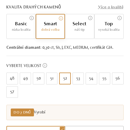
KVALITA DRAHÝCH KAMENŮ
Více o kvalitě
Basic
Smart
Select
Top
nízka kvalita
dobrá volba
náš tip
vysoká kvalita
Centrální diamant:
0,30 ct, SI1, J, EXC, MEDIUM, certifikát GIA.
VYBERTE VELIKOST
48
49
50
51
52
53
54
55
56
57
Vyrobí
DO 7 DNŮ