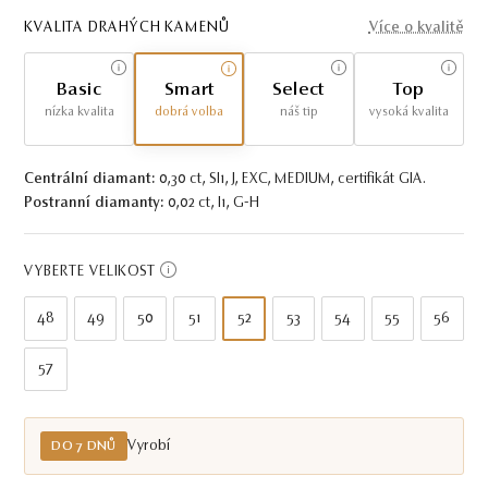
KVALITA DRAHÝCH KAMENŮ
Více o kvalitě
Basic
Smart
Select
Top
nízka kvalita
dobrá volba
náš tip
vysoká kvalita
Centrální diamant:
0,30 ct, SI1, J, EXC, MEDIUM, certifikát GIA.
Postranní diamanty:
0,02 ct, I1, G-H
VYBERTE VELIKOST
48
49
50
51
52
53
54
55
56
57
Vyrobí
DO 7 DNŮ