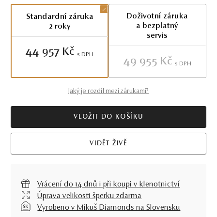
Doživotní záruka
Standardní záruka
a bezplatný
2 roky
servis
44 957 Kč
S DPH
49 955 Kč
S DPH
Jaký je rozdíl mezi zárukami?
VLOŽIT DO KOŠÍKU
VIDĚT ŽIVĚ
Vrácení do 14 dnů i při koupi v klenotnictví
Úprava velikosti šperku zdarma
Vyrobeno v Mikuš Diamonds na Slovensku