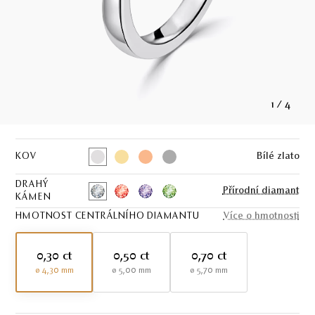
1
/
4
KOV
Bílé zlato
DRAHÝ
Přírodní diamant
KÁMEN
HMOTNOST CENTRÁLNÍHO DIAMANTU
Více o hmotnosti
0,30 ct
0,50 ct
0,70 ct
ø 4,30 mm
ø 5,00 mm
ø 5,70 mm