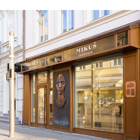
který šperk prodává. Více o certifikaci diamantů se dozvíte také v
našich dvou videích –
Který certifikát diamantu je nejlepší
a
Certifikace diamantů na Slovensku.