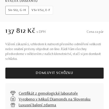
KVALITA DIAMANTŮ
Si1-SI2, G-H
VS1-VS2, E-F
137 812 Kč
S DPH
Cena za pár
Vážení zákazníci, vzhledem k nutnosti přesného odměření velikosti
nelze snubní prsteny objednat on-line. Rádi Vám všechny
předvedeme v některém z našich klenotnictví, stačí si jen domluvit
schůzku.
DOMLUVIT SCHŮZKU
Certifikát z gemologické laboratoře
Vyrobeno v Mikuš Diamonds na Slovensku
Luxusní balení zdarma