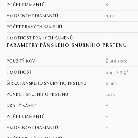
POČET DIAMANTŮ
8
HMOSTNOST DIAMANTŮ
0,11ct
POČET DRAHÝCH KAMENŮ
–
HMOTNOST DRAHÝCH KAMENŮ
–
PARAMETRY PÁNSKEHO SNUBNÍHO PRSTENU
POUŽITÝ KOV
žluté zlato
HMOTNOST
6,4 - 7,9 g*
ŠÍŘKA PÁNSKEHO SNUBNÍHO PRSTENU
6 mm
POVRCH SNUBNÍHO PRSTENU
lesk
DRAHÝ KÁMEN
–
POČET DIAMANTŮ
–
HMOSTNOST DIAMANTŮ
–