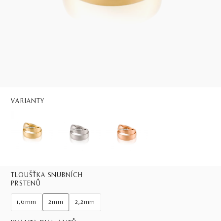
VARIANTY
TLOUŠŤKA SNUBNÍCH
PRSTENŮ
1,6mm
2mm
2,2mm