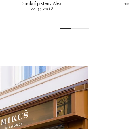
Snubní prsteny Alea
Sn
od 134 701 Kč
1
2
3
4
5
6
7