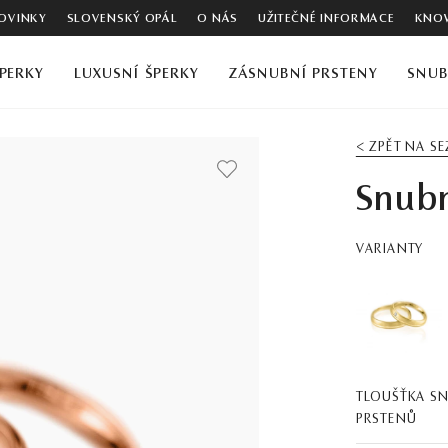
OVINKY
SLOVENSKÝ OPÁL
O NÁS
UŽITEČNÉ INFORMACE
KNOW
PERKY
LUXUSNÍ ŠPERKY
ZÁSNUBNÍ PRSTENY
SNUB
< ZPĚT NA S
Snubn
VARIANTY
TLOUŠŤKA S
PRSTENŮ