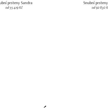
ubní prsteny Sandra
Snubní prsteny
od 55 419 Kč
od 92 830 