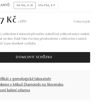
MANTŮ
Si1-SI2, G-H
VS1-VS2, E-F
7 Kč
S DPH
Cena za pár
i, vzhledem k nutnosti přesného odměření velikosti nelze snubní
at on-line. Rádi Vám všechny předvedeme v některém z našich
ačí si jen domluvit schůzku.
DOMLUVIT SCHŮZKU
tifikát z gemologické laboratoře
obeno v Mikuš Diamonds na Slovensku
usní balení zdarma