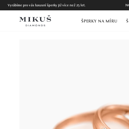
Vyrábíme pro vás luxusní šperky již více než 25 let.
N
ŠPERKY NA MÍRU
Š