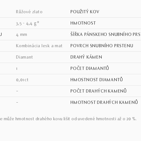
růžové zlato
POUŽITÝ KOV
3,5 - 4,4 g*
HMOTNOST
U
4 mm
ŠÍŘKA PÁNSKEHO SNUBNÍHO PR
kombinácia lesk a mat
POVRCH SNUBNÍHO PRSTENU
Diamant
DRAHÝ KÁMEN
1
POČET DIAMANTŮ
0,01ct
HMOSTNOST DIAMANTŮ
–
POČET DRAHÝCH KAMENŮ
–
HMOTNOST DRAHÝCH KAMENŮ
e může hmotnost drahého kovu lišit od uvedené hmotnosti až o 20 %.