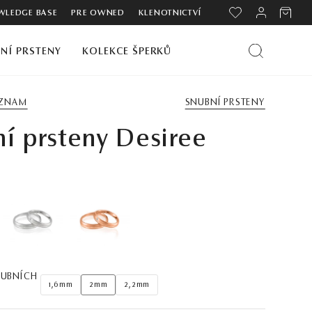
LEDGE BASE
PRE OWNED
KLENOTNICTVÍ
NÍ PRSTENY
KOLEKCE ŠPERKŮ
EZNAM
SNUBNÍ PRSTENY
í prsteny Desiree
NUBNÍCH
1,6mm
2mm
2,2mm