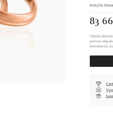
KVALITA DIA
83 66
Vážení zákazníc
prsteny objedn
klenotnictví, st
Cer
Vyr
Lux