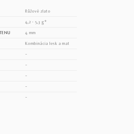
růžové zlato
4,2 - 5,3 g*
STENU
4 mm
kombinácia lesk a mat
–
–
–
–
–