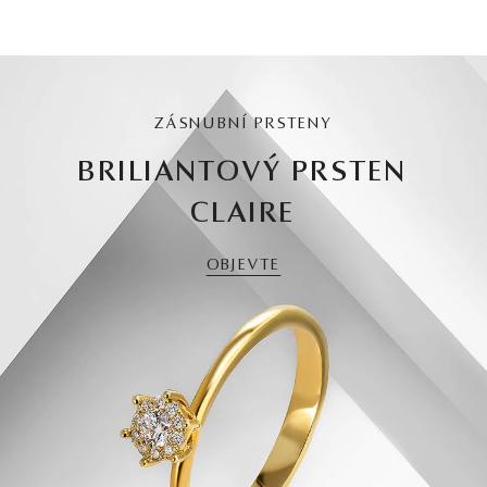
ZÁSNUBNÍ PRSTENY
BRILIANTOVÝ PRSTEN
CLAIRE
OBJEVTE