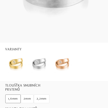
VARIANTY
TLOUŠŤKA SNUBNÍCH
PRSTENŮ
1,6mm
2mm
2,2mm