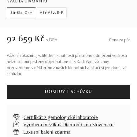
KVALITA DIAMANTŮ
Si1-SI2, G-H
VS1-VS2, E-F
92 659 Kč
S DPH
Cena za pár
Vážení zákazníci, vzhledem k nutnosti přesného odměření velikosti
nelze snubní prsteny objednat on-line. Rádi Vám všechny
předvedeme v některém z našich klenotnictví, stačí si jen domluvit
schůzku.
DOMLUVIT SCHŮZKU
Certifikát z gemologické laboratoře
Vyrobeno v Mikuš Diamonds na Slovensku
Luxusní balení zdarma