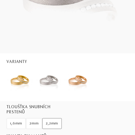
VARIANTY
TLOUŠŤKA SNUBNÍCH
PRSTENŮ
1,6mm
2mm
2,2mm