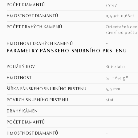
POČET DIAMANTŮ
35-47
HMOSTNOST DIAMANTŮ
0,49ct-0,66ct
POČET DRAHÝCH KAMENŮ
Orientačná cena - cena
závisí od počtu
HMOTNOST DRAHÝCH KAMENŮ
–
PARAMETRY PÁNSKEHO SNUBNÍHO PRSTENU
POUŽITÝ KOV
bílé zlato
HMOTNOST
5,1 - 6,4 g*
ŠÍŘKA PÁNSKEHO SNUBNÍHO PRSTENU
4,5 mm
POVRCH SNUBNÍHO PRSTENU
mat
DRAHÝ KÁMEN
–
POČET DIAMANTŮ
–
HMOSTNOST DIAMANTŮ
–