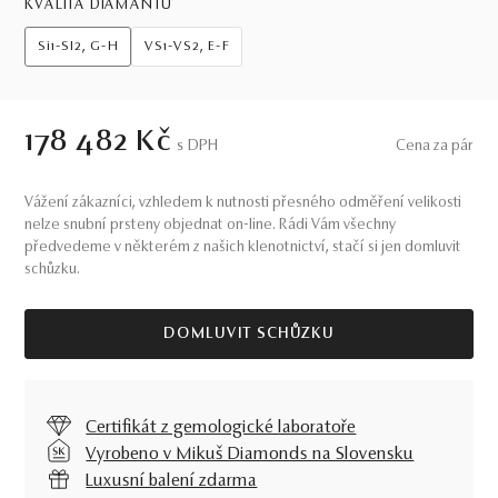
KVALITA DIAMANTŮ
Si1-SI2, G-H
VS1-VS2, E-F
178 482 Kč
S DPH
Cena za pár
Vážení zákazníci, vzhledem k nutnosti přesného odměření velikosti
nelze snubní prsteny objednat on-line. Rádi Vám všechny
předvedeme v některém z našich klenotnictví, stačí si jen domluvit
schůzku.
DOMLUVIT SCHŮZKU
Certifikát z gemologické laboratoře
Vyrobeno v Mikuš Diamonds na Slovensku
Luxusní balení zdarma