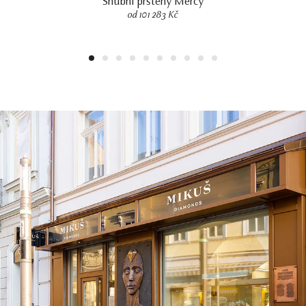
Snubní prsteny Mercy
od 101 283 Kč
1
2
3
4
5
6
7
8
9
10