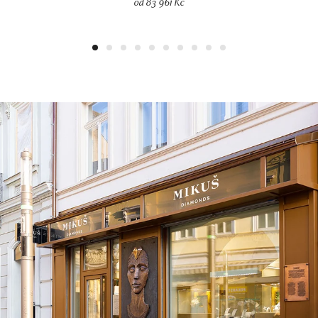
od 83 961 Kč
1
2
3
4
5
6
7
8
9
10