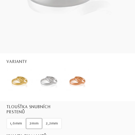
VARIANTY
TLOUŠŤKA SNUBNÍCH
PRSTENŮ
1,6mm
2mm
2,2mm