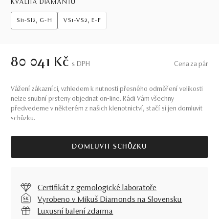
KVALITA DIAMANTŮ
Si1-SI2, G-H
VS1-VS2, E-F
80 041 Kč
S DPH
Cena za pár
Vážení zákazníci, vzhledem k nutnosti přesného odměření velikosti
nelze snubní prsteny objednat on-line. Rádi Vám všechny
předvedeme v některém z našich klenotnictví, stačí si jen domluvit
schůzku.
DOMLUVIT SCHŮZKU
Certifikát z gemologické laboratoře
Vyrobeno v Mikuš Diamonds na Slovensku
Luxusní balení zdarma