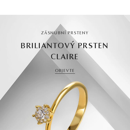
ZÁSNUBNÍ PRSTENY
BRILIANTOVÝ PRSTEN
CLAIRE
OBJEVTE