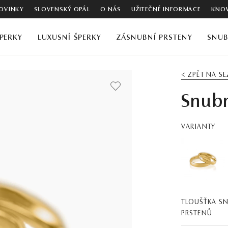
OVINKY
SLOVENSKÝ OPÁL
O NÁS
UŽITEČNÉ INFORMACE
KNOW
PERKY
LUXUSNÍ ŠPERKY
ZÁSNUBNÍ PRSTENY
SNUB
< ZPĚT NA S
Snubn
VARIANTY
TLOUŠŤKA S
PRSTENŮ