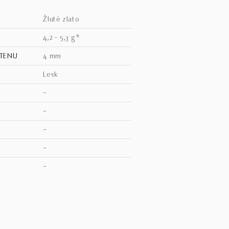
žluté zlato
4,2 - 5,3 g*
STENU
4 mm
lesk
–
–
–
–
–