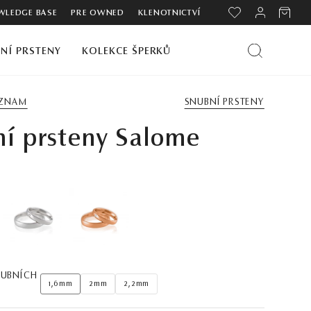
LEDGE BASE
PRE OWNED
KLENOTNICTVÍ
NÍ PRSTENY
KOLEKCE ŠPERKŮ
EZNAM
SNUBNÍ PRSTENY
í prsteny Salome
NUBNÍCH
1,6mm
2mm
2,2mm