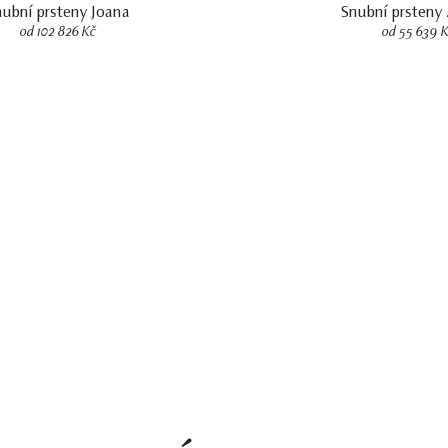
nubní prsteny Joana
Snubní prsteny
od 102 826 Kč
od 55 639 