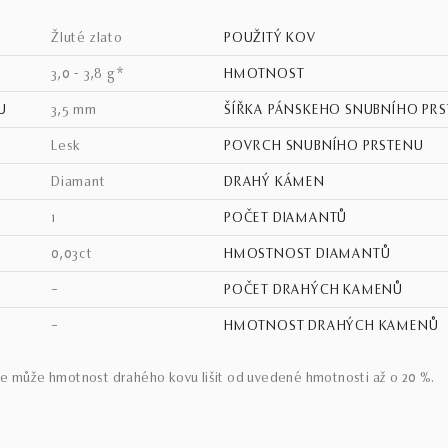
žluté zlato
POUŽITÝ KOV
3,0 - 3,8 g*
HMOTNOST
U
3,5 mm
ŠÍŘKA PÁNSKEHO SNUBNÍHO PR
lesk
POVRCH SNUBNÍHO PRSTENU
Diamant
DRAHÝ KÁMEN
1
POČET DIAMANTŮ
0,03ct
HMOSTNOST DIAMANTŮ
–
POČET DRAHÝCH KAMENŮ
–
HMOTNOST DRAHÝCH KAMENŮ
e může hmotnost drahého kovu lišit od uvedené hmotnosti až o 20 %.