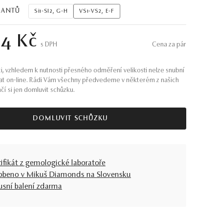
MANTŮ
Si1-SI2, G-H
VS1-VS2, E-F
64 Kč
S DPH
Cena za pár
i, vzhledem k nutnosti přesného odměření velikosti nelze snubní
at on-line. Rádi Vám všechny předvedeme v některém z našich
ačí si jen domluvit schůzku.
DOMLUVIT SCHŮZKU
tifikát z gemologické laboratoře
obeno v Mikuš Diamonds na Slovensku
usní balení zdarma