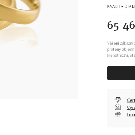
KVALITA DIA
65 4
Vážení zákazníc
prsteny objedn
klenotnictví, st
Cer
Vyr
Lux