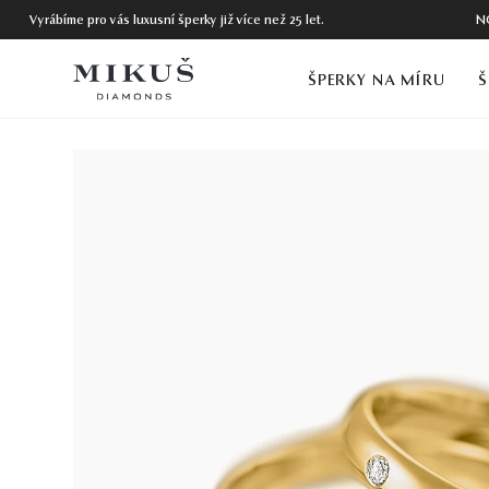
Vyrábíme pro vás luxusní šperky již více než 25 let.
N
ŠPERKY NA MÍRU
Š