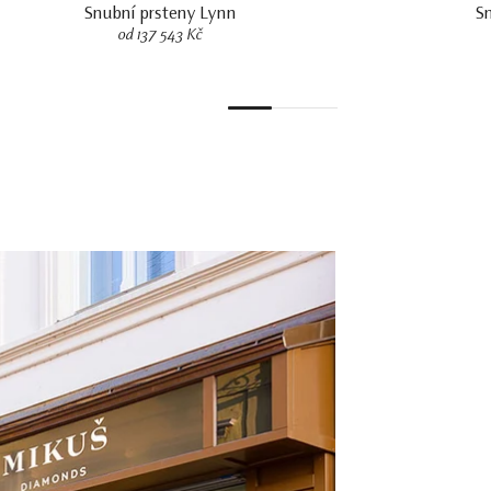
Snubní prsteny Lynn
S
od 137 543 Kč
1
2
3
4
5
6
7