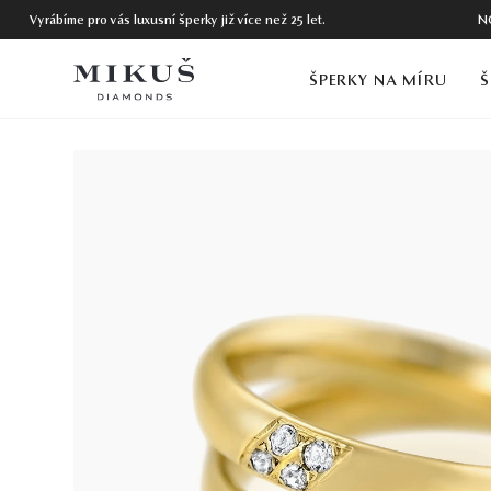
Vyrábíme pro vás luxusní šperky již více než 25 let.
N
ŠPERKY NA MÍRU
Š