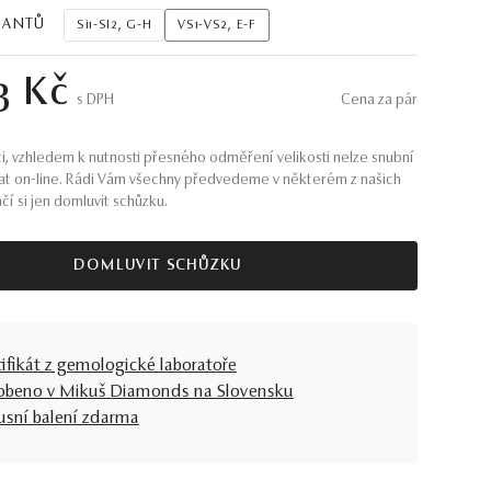
MANTŮ
Si1-SI2, G-H
VS1-VS2, E-F
3 Kč
S DPH
Cena za pár
i, vzhledem k nutnosti přesného odměření velikosti nelze snubní
at on-line. Rádi Vám všechny předvedeme v některém z našich
ačí si jen domluvit schůzku.
DOMLUVIT SCHŮZKU
tifikát z gemologické laboratoře
obeno v Mikuš Diamonds na Slovensku
usní balení zdarma