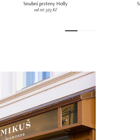
Snubní prsteny Holly
S
od 110 323 Kč
1
2
3
4
5
6
7