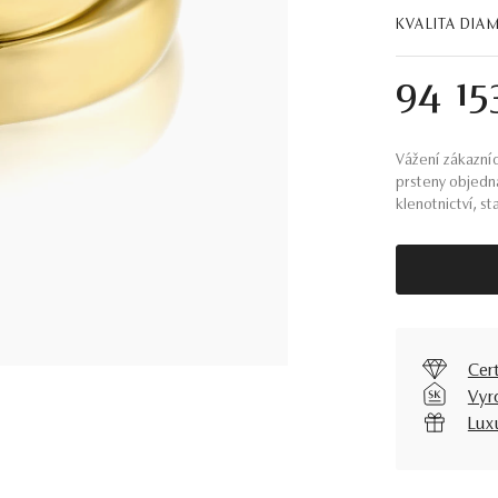
KVALITA DIA
94 15
Vážení zákazníc
prsteny objedn
klenotnictví, st
Cer
Vyr
Lux