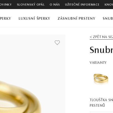
OVINKY
SLOVENSKÝ OPÁL
O NÁS
UŽITEČNÉ INFORMACE
KNOW
PERKY
LUXUSNÍ ŠPERKY
ZÁSNUBNÍ PRSTENY
SNUB
< ZPĚT NA S
Snubn
VARIANTY
TLOUŠŤKA S
PRSTENŮ