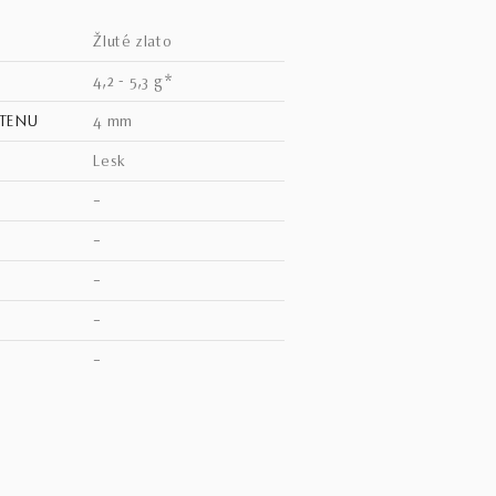
žluté zlato
4,2 - 5,3 g*
STENU
4 mm
lesk
–
–
–
–
–