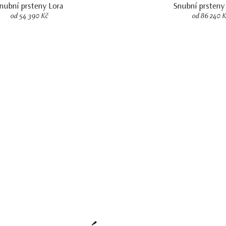
nubní prsteny Lora
Snubní prsteny
od 54 390 Kč
od 86 240 