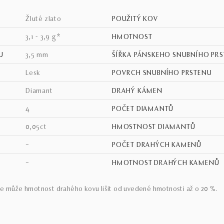
žluté zlato
POUŽITÝ KOV
3,1 - 3,9 g*
HMOTNOST
U
3,5 mm
ŠÍŘKA PÁNSKEHO SNUBNÍHO PR
lesk
POVRCH SNUBNÍHO PRSTENU
Diamant
DRAHÝ KÁMEN
4
POČET DIAMANTŮ
0,05ct
HMOSTNOST DIAMANTŮ
–
POČET DRAHÝCH KAMENŮ
–
HMOTNOST DRAHÝCH KAMENŮ
e může hmotnost drahého kovu lišit od uvedené hmotnosti až o 20 %.