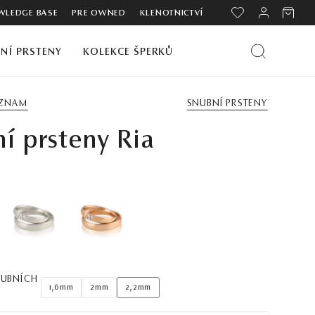
LEDGE BASE
PRE OWNED
KLENOTNICTVÍ
NÍ PRSTENY
KOLEKCE ŠPERKŮ
EZNAM
SNUBNÍ PRSTENY
í prsteny Ria
NUBNÍCH
1,6mm
2mm
2,2mm