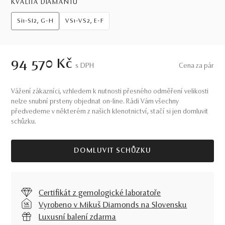
KVALITA DIAMANTŮ
Si1-SI2, G-H
VS1-VS2, E-F
94 570 Kč
S DPH
Cena za pár
Vážení zákazníci, vzhledem k nutnosti přesného odměření velikosti
nelze snubní prsteny objednat on-line. Rádi Vám všechny
předvedeme v některém z našich klenotnictví, stačí si jen domluvit
schůzku.
DOMLUVIT SCHŮZKU
Certifikát z gemologické laboratoře
Vyrobeno v Mikuš Diamonds na Slovensku
Luxusní balení zdarma