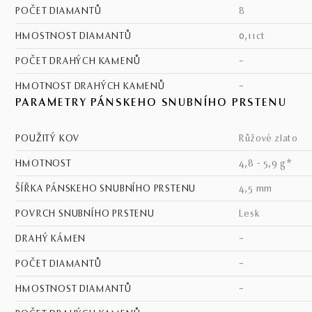
POČET DIAMANTŮ
8
HMOSTNOST DIAMANTŮ
0,11ct
POČET DRAHÝCH KAMENŮ
–
HMOTNOST DRAHÝCH KAMENŮ
–
PARAMETRY PÁNSKEHO SNUBNÍHO PRSTENU
POUŽITÝ KOV
růžové zlato
HMOTNOST
4,8 - 5,9 g*
ŠÍŘKA PÁNSKEHO SNUBNÍHO PRSTENU
4,5 mm
POVRCH SNUBNÍHO PRSTENU
lesk
DRAHÝ KÁMEN
–
POČET DIAMANTŮ
–
HMOSTNOST DIAMANTŮ
–