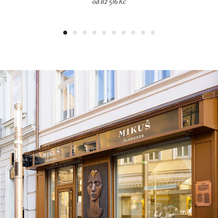
od 82 516 Kč
1
2
3
4
5
6
7
8
9
10