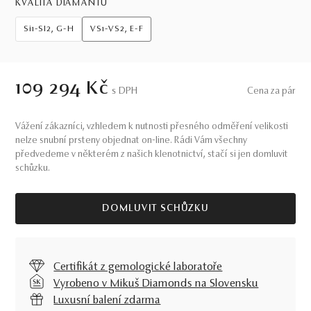
KVALITA DIAMANTŮ
Si1-SI2, G-H
VS1-VS2, E-F
109 294 Kč
S DPH
Cena za pár
Vážení zákazníci, vzhledem k nutnosti přesného odměření velikosti
nelze snubní prsteny objednat on-line. Rádi Vám všechny
předvedeme v některém z našich klenotnictví, stačí si jen domluvit
schůzku.
DOMLUVIT SCHŮZKU
Certifikát z gemologické laboratoře
Vyrobeno v Mikuš Diamonds na Slovensku
Luxusní balení zdarma