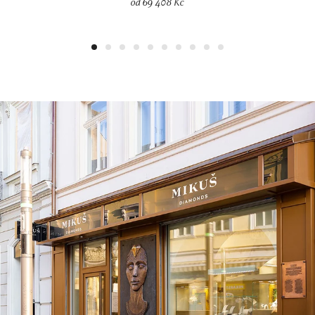
od 69 408 Kč
1
2
3
4
5
6
7
8
9
10