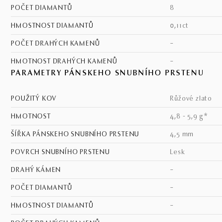
POČET DIAMANTŮ
8
HMOSTNOST DIAMANTŮ
0,11ct
POČET DRAHÝCH KAMENŮ
–
HMOTNOST DRAHÝCH KAMENŮ
–
PARAMETRY PÁNSKEHO SNUBNÍHO PRSTENU
POUŽITÝ KOV
růžové zlato
HMOTNOST
4,8 - 5,9 g*
ŠÍŘKA PÁNSKEHO SNUBNÍHO PRSTENU
4,5 mm
POVRCH SNUBNÍHO PRSTENU
lesk
DRAHÝ KÁMEN
–
POČET DIAMANTŮ
–
HMOSTNOST DIAMANTŮ
–