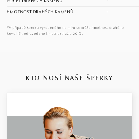
POČET DRAHÝCH KAMENŮ
–
HMOTNOST DRAHÝCH KAMENŮ
–
*V případě šperku vyrobeného na míru se může hmotnost drahého
kovu lišit od uvedené hmotnosti až o 20 %.
KTO NOSÍ NAŠE ŠPERKY