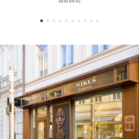
od 82 810 Kč
1
2
3
4
5
6
7
8
9
10