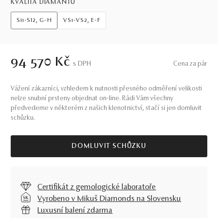
KVALITA DIAMANTŮ
Si1-SI2, G-H
VS1-VS2, E-F
94 570 Kč
S DPH
Cena za pár
Vážení zákazníci, vzhledem k nutnosti přesného odměření velikosti
nelze snubní prsteny objednat on-line. Rádi Vám všechny
předvedeme v některém z našich klenotnictví, stačí si jen domluvit
schůzku.
DOMLUVIT SCHŮZKU
Certifikát z gemologické laboratoře
Vyrobeno v Mikuš Diamonds na Slovensku
Luxusní balení zdarma