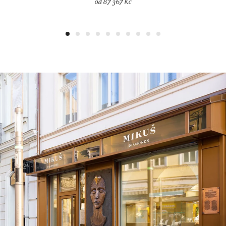
od 87 367 Kč
1
2
3
4
5
6
7
8
9
10