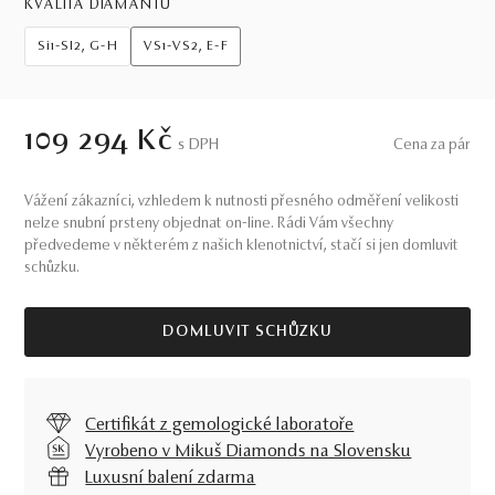
KVALITA DIAMANTŮ
Si1-SI2, G-H
VS1-VS2, E-F
109 294 Kč
S DPH
Cena za pár
Vážení zákazníci, vzhledem k nutnosti přesného odměření velikosti
nelze snubní prsteny objednat on-line. Rádi Vám všechny
předvedeme v některém z našich klenotnictví, stačí si jen domluvit
schůzku.
DOMLUVIT SCHŮZKU
Certifikát z gemologické laboratoře
Vyrobeno v Mikuš Diamonds na Slovensku
Luxusní balení zdarma